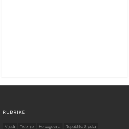
RUBRIKE
Vijesti
Trebinje
Hercegovina
Republika Srpska