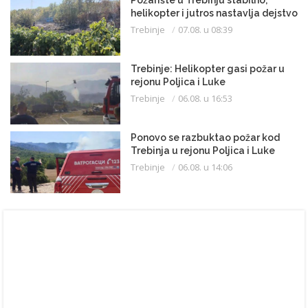
helikopter i jutros nastavlja dejstvo
Trebinje
07.08. u 08:39
Trebinje: Helikopter gasi požar u
rejonu Poljica i Luke
Trebinje
06.08. u 16:53
Ponovo se razbuktao požar kod
Trebinja u rejonu Poljica i Luke
Trebinje
06.08. u 14:06