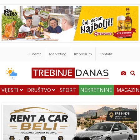
O nama
Marketing
Impresum
Kontakt
VIJESTI
DRUŠTVO
SPORT
NEKRETNINE
MAGAZI