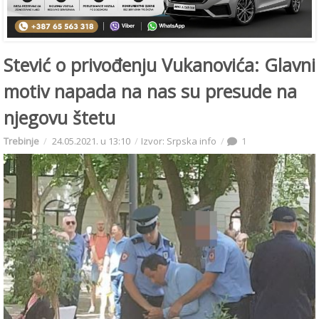
Stević o privođenju Vukanovića: Glavni
motiv napada na nas su presude na
njegovu štetu
Trebinje
24.05.2021. u 13:10
Izvor: Srpska info
1