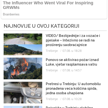
NAJNOVIJE U OVOJ KATEGORIJI
VIDEO/ Bezbjednije i za vozače i
pješake – Intezivno se radi na
proširenju saobraćajnice
Trebinje
07.08. u 18:28
Ponovo se aktivirao požar iznad
Luke, vjetar rasplamsava vatru
Trebinje
07.08. u 14:57
Pretresi u Trebinju: U automobilu
pronađena veća količina spida,
jedna osoba uhapšena
Trebinje
07.08. u 10:28
Požarište u Trebinju stabilno,