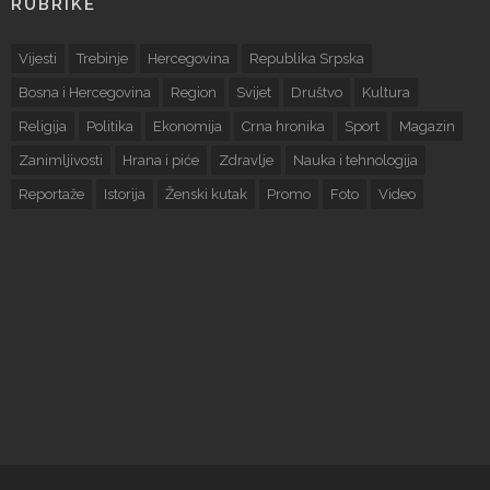
RUBRIKE
Vijesti
Trebinje
Hercegovina
Republika Srpska
Bosna i Hercegovina
Region
Svijet
Društvo
Kultura
Religija
Politika
Ekonomija
Crna hronika
Sport
Magazin
Zanimljivosti
Hrana i piće
Zdravlje
Nauka i tehnologija
Reportaže
Istorija
Ženski kutak
Promo
Foto
Video