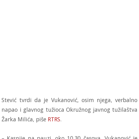
Stević tvrdi da je Vukanović, osim njega, verbalno
napao i glavnog tužioca Okružnog javnog tužilaštva
Žarka Milića, piše
RTRS
.
– Kasnije na pauzi, oko 10.30 časova, Vukanović je