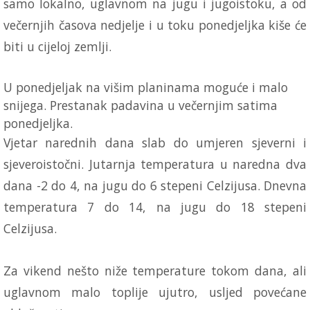
samo lokalno, uglavnom na jugu i jugoistoku, a od
večernjih časova ned‌jelje i u toku poned‌jeljka kiše će
biti u cijeloj zemlji.
U poned‌jeljak na višim planinama moguće i malo
snijega. Prestanak padavina u večernjim satima
poned‌jeljka.
Vjetar narednih dana slab do umjeren sjeverni i
sjeveroistočni. Jutarnja temperatura u naredna dva
dana -2 do 4, na jugu do 6 stepeni Celzijusa. Dnevna
temperatura 7 do 14, na jugu do 18 stepeni
Celzijusa.
Za vikend nešto niže temperature tokom dana, ali
uglavnom malo toplije ujutro, usljed povećane