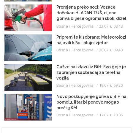
Promjena preko noći: Vozače
dočekao HLADAN TUŠ, cijene
goriva bilježe ogroman skok, dizel
uveliko prešao 3,20 KM
Bosna i Hercegovina
23.07. u 08:18
Pripremite kišobrane: Meteorolozi
najavili kišu i olujni vjetar
Bosna i Hercegovina
20.07. u 09:40
Gužve na izlazu iz BiH: Evo gdje je
zabranjen saobraćaj za teretna
vozila
Bosna i Hercegovina
19.07. u 09:20
Novo poskupljenje goriva u BiH na
pomolu, litar bi ponovo mogao
preći 3 KM
Bosna i Hercegovina
17.07. u 10:06