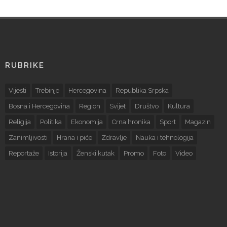
RUBRIKE
Vijesti
Trebinje
Hercegovina
Republika Srpska
Bosna i Hercegovina
Region
Svijet
Društvo
Kultura
Religija
Politika
Ekonomija
Crna hronika
Sport
Magazin
Zanimljivosti
Hrana i piće
Zdravlje
Nauka i tehnologija
Reportaže
Istorija
Ženski kutak
Promo
Foto
Video