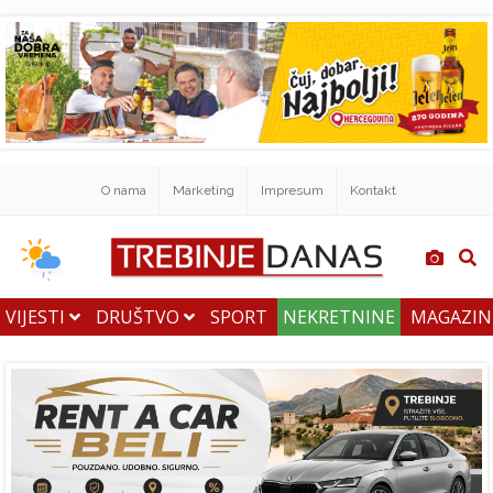
O nama
Marketing
Impresum
Kontakt
VIJESTI
DRUŠTVO
SPORT
NEKRETNINE
MAGAZI