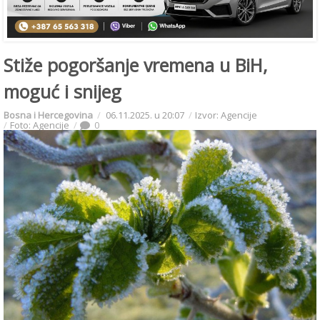
Stiže pogoršanje vremena u BiH,
moguć i snijeg
Bosna i Hercegovina
06.11.2025. u 20:07
Izvor: Agencije
Foto: Agencije
0