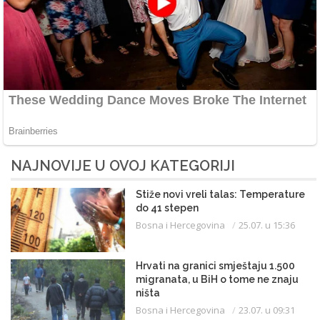
NAJNOVIJE U OVOJ KATEGORIJI
Stiže novi vreli talas: Temperature
do 41 stepen
Bosna i Hercegovina
25.07. u 15:36
Hrvati na granici smještaju 1.500
migranata, u BiH o tome ne znaju
ništa
Bosna i Hercegovina
23.07. u 09:31