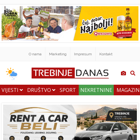
O nama
Marketing
Impresum
Kontakt
VIJESTI
DRUŠTVO
SPORT
NEKRETNINE
MAGAZI