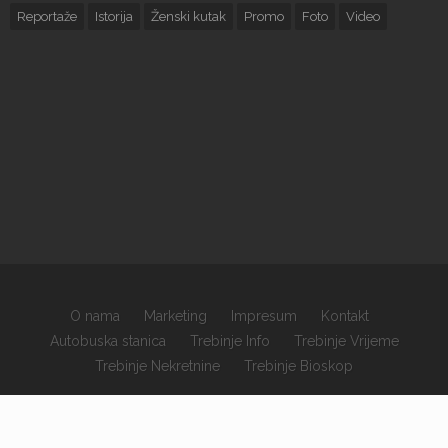
Reportaže
Istorija
Ženski kutak
Promo
Foto
Video
O nama
Marketing
Impresum
Kontakt
Autobuska stanica
Trebinje Info
Trebinje Vrijeme
Trebinje Nekretnine
Trebinje Bioskop
×
Copyrights © 2026 sva prava zadržana.