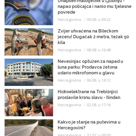
Uhapšen maloljetnik u Ljubinju -
napao policajca i nanio mu tjelesne
povrede
Hercegovina
09.08. u 09:22
Zvijer uhvaćena na Bilećkom
jezeru! Dugačak 2 metra, težak 50
kila
Hercegovina
08.08. u 16:48
Nevesinjac optužen za napad u
luna parku: Prodavca žetona
udario mikrofonom u glavu
Hercegovina
06.08. u 14:12
Hidroelektrane na Trebišnjici
proslavile krsnu slavu - Ilindan
Hercegovina
02.08. u 17:16
Kakvo je stanje na putevima u
Hercegovini?
Hercegovina
31.07. u 09:00