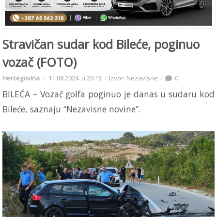
Stravičan sudar kod Bileće, poginuo
vozač (FOTO)
Hercegovina
11.08.2024. u 20:13
Izvor: Nezavisne
0
BILEĆA – Vozač golfa poginuo je danas u sudaru kod
Bileće, saznaju “Nezavisne novine”.