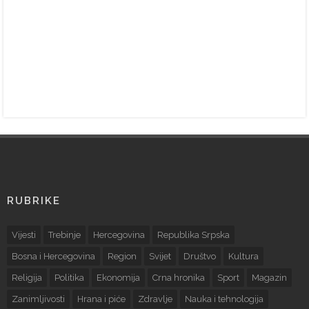
RUBRIKE
Vijesti
Trebinje
Hercegovina
Republika Srpska
Bosna i Hercegovina
Region
Svijet
Društvo
Kultura
Religija
Politika
Ekonomija
Crna hronika
Sport
Magazin
Zanimljivosti
Hrana i piće
Zdravlje
Nauka i tehnologija