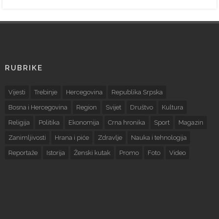
RUBRIKE
Vijesti
Trebinje
Hercegovina
Republika Srpska
Bosna i Hercegovina
Region
Svijet
Društvo
Kultura
Religija
Politika
Ekonomija
Crna hronika
Sport
Magazin
Zanimljivosti
Hrana i piće
Zdravlje
Nauka i tehnologija
Reportaže
Istorija
Ženski kutak
Promo
Foto
Video