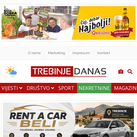
O nama
Marketing
Impresum
Kontakt
VIJESTI
DRUŠTVO
SPORT
NEKRETNINE
MAGAZI