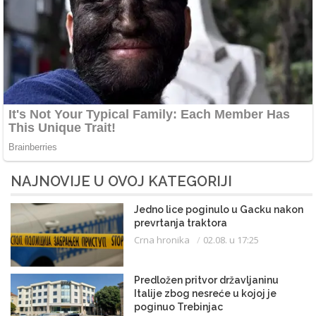
NAJNOVIJE U OVOJ KATEGORIJI
Jedno lice poginulo u Gacku nakon
prevrtanja traktora
Crna hronika
02.08. u 17:25
Predložen pritvor državljaninu
Italije zbog nesreće u kojoj je
poginuo Trebinjac