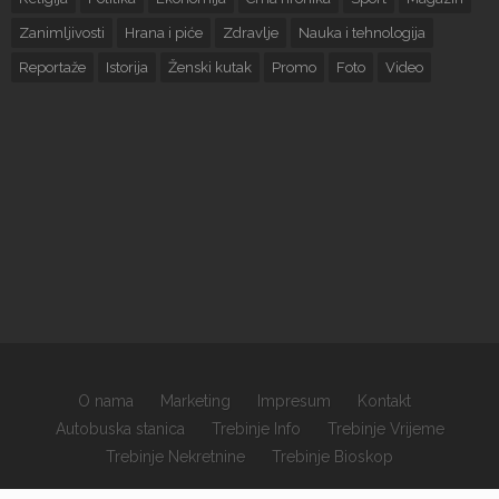
Zanimljivosti
Hrana i piće
Zdravlje
Nauka i tehnologija
Reportaže
Istorija
Ženski kutak
Promo
Foto
Video
O nama
Marketing
Impresum
Kontakt
Autobuska stanica
Trebinje Info
Trebinje Vrijeme
Trebinje Nekretnine
Trebinje Bioskop
×
Copyrights © 2026 sva prava zadržana.