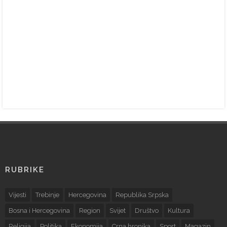
RUBRIKE
Vijesti
Trebinje
Hercegovina
Republika Srpska
Bosna i Hercegovina
Region
Svijet
Društvo
Kultura
Religija
Politika
Ekonomija
Crna hronika
Sport
Magazin