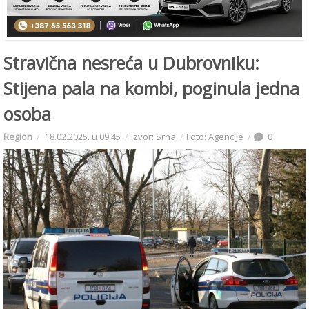
Stravična nesreća u Dubrovniku:
Stijena pala na kombi, poginula jedna
osoba
Region
18.02.2025. u 09:45
Izvor: Srna
Foto: Agencije
0