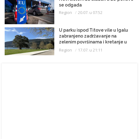
se odgađa
Region
20.07. u 07:52
U parku ispod Titove vile u Igalu
zabranjeno zadržavanje na
zelenim površinama i kretanje u
kupaćem kostimu
Region
17.07. u 21:11