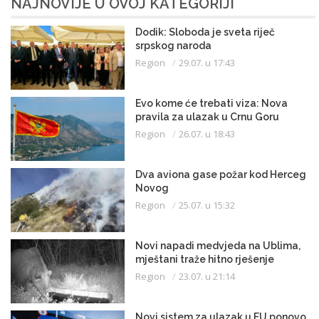
NAJNOVIJE U OVOJ KATEGORIJI
Dodik: Sloboda je sveta riječ
srpskog naroda
Region
29.07. u 17:43
Evo kome će trebati viza: Nova
pravila za ulazak u Crnu Goru
Region
26.07. u 18:43
Dva aviona gase požar kod Herceg
Novog
Region
25.07. u 15:32
Novi napadi medvjeda na Ublima,
mještani traže hitno rješenje
Region
23.07. u 21:14
Novi sistem za ulazak u EU ponovo