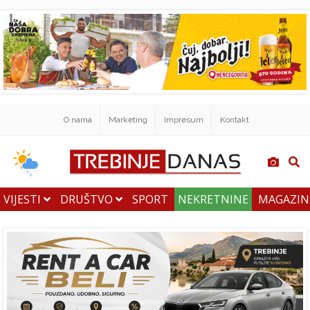
O nama
Marketing
Impresum
Kontakt
VIJESTI
DRUŠTVO
SPORT
NEKRETNINE
MAGAZI