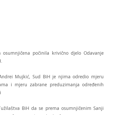
 osumnjičena počinila krivično djelo Odavanje
.
i Andrei Mujkić, Sud BiH je njima odredio mjeru
bama i mjeru zabrane preduzimanja određenih
i
 Tužilaštva BiH da se prema osumnjičenim Sanji