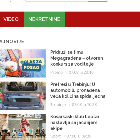
VIDEO
NEKRETNINE
AJNOVIJE
Pridruži se timu
Megagradena – otvoren
konkurs za voditelje
gradilišta
Promo
07.08. u 23:10
Pretresi u Trebinju: U
automobilu pronađena
veća količina spida, jedna
osoba uhapšena
Trebinje
07.08. u 10:28
Košarkaški klub Leotar
nastavlja sa jačanjem
ekipe
Sport
07.08. u 09:35