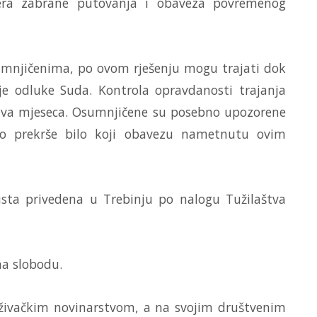
jera zabrane putovanja i obaveza povremenog
umnjičenima, po ovom rješenju mogu trajati dok
ije odluke Suda. Kontrola opravdanosti trajanja
 dva mjeseca. Osumnjičene su posebno upozorene
ko prekrše bilo koji obavezu nametnutu ovim
usta privedena u Trebinju po nalogu Tužilaštva
na slobodu.
aživačkim novinarstvom, a na svojim društvenim