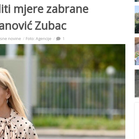
iti mjere zabrane
janović Zubac
isne novine
Foto: Agencije
1