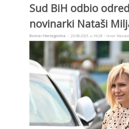
Sud BiH odbio odred
novinarki Nataši Mil
Bosna i Hercegovina
20.08.2025. u 16:28
Izvor: Nezav