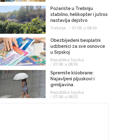
Požarište u Trebinju
stabilno, helikopter i jutros
nastavlja dejstvo
Trebinje
07.08. u 08:39
Obezbijeđeni besplatni
udžbenici za sve osnovce
u Srpskoj
Republika Srpska
07.08. u 08:36
Spremite kišobrane:
Najavljeni pljuskovi i
grmljavina
Republika Srpska
07.08. u 08:32