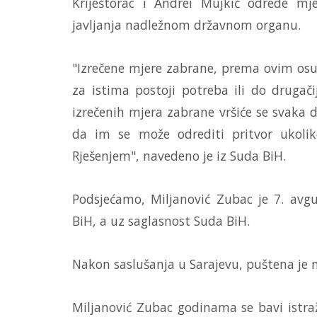
Kriještorac i Andrei Mujkić odrede m
javljanja nadležnom državnom organu.
"Izrečene mjere zabrane, prema ovim os
za istima postoji potreba ili do drugač
izrečenih mjera zabrane vršiće se svaka
da im se može odrediti pritvor ukoli
Rješenjem", navedeno je iz Suda BiH.
Podsjećamo, Miljanović Zubac je 7. avg
BiH, a uz saglasnost Suda BiH.
Nakon saslušanja u Sarajevu, puštena je 
Miljanović Zubac godinama se bavi istr