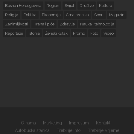
Bosna i Hercegovina
Region
Svijet
Društvo
Kultura
Religija
Politika
Ekonomija
Crna hronika
Sport
Magazin
Zanimljivosti
Hrana i piće
Zdravlje
Nauka i tehnologija
Reportaže
Istorija
Ženski kutak
Promo
Foto
Video
O nama
Marketing
Impresum
Kontakt
Autobuska stanica
Trebinje Info
Trebinje Vrijeme