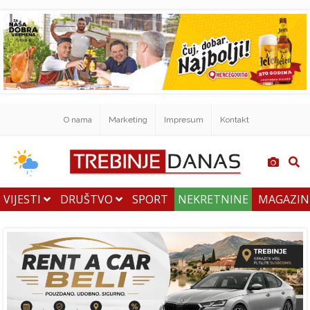
O nama
Marketing
Impresum
Kontakt
VIJESTI
DRUŠTVO
SPORT
NEKRETNINE
MAGAZI