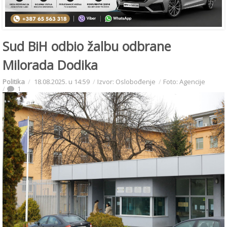
Sud BiH odbio žalbu odbrane
Milorada Dodika
Politika
18.08.2025. u 14:59
Izvor: Oslobođenje
Foto: Agencije
1