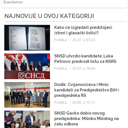
NAJNOVIJE U OVOJ KATEGORIJI
Kako će izgledati predstojeći
izbori i glasački listići?
Politika
25.07. u 07:24
SNSD utvrdio kandidate, Luka
Petrović predvodi listu za NSRS
Politika
02.07. u 18:04
Dodik: Cvijanovićeva i Minić
kandidati za Predsjedništvo BiH i
predsjednika RS
Politika
30.06. u 15:13
SNSD Gacko dobio novog
predsjednika: Milinko Milidrag na
čelu odbora