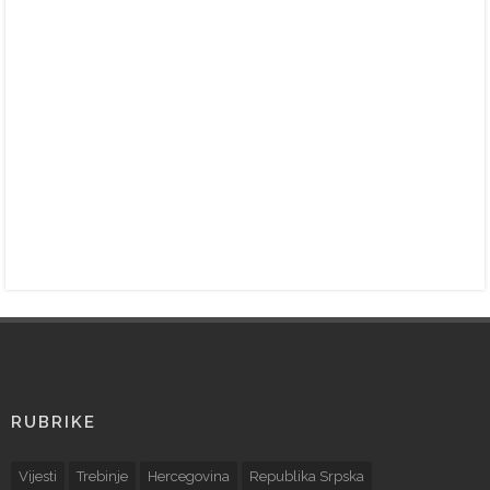
RUBRIKE
Vijesti
Trebinje
Hercegovina
Republika Srpska