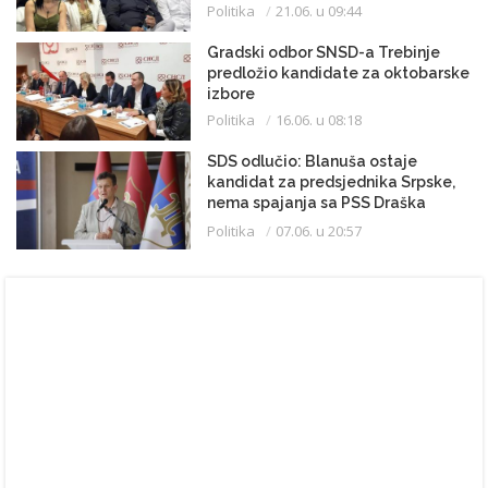
Politika
21.06. u 09:44
Gradski odbor SNSD-a Trebinje
predložio kandidate za oktobarske
izbore
Politika
16.06. u 08:18
SDS odlučio: Blanuša ostaje
kandidat za predsjednika Srpske,
nema spajanja sa PSS Draška
Stanivukovića
Politika
07.06. u 20:57