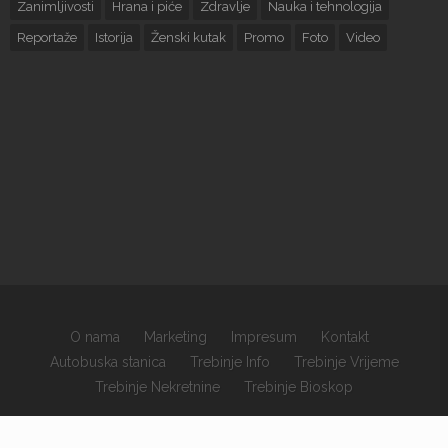
Zanimljivosti
Hrana i piće
Zdravlje
Nauka i tehnologija
Reportaže
Istorija
Ženski kutak
Promo
Foto
Video
O nama
Marketing
Impresum
Kontakt
Autobuska stanica
Trebinje Info
Trebinje Vrijeme
Trebinje Nekretnine
Trebinje Bioskop
×
Copyrights © 2026 sva prava zadržana.