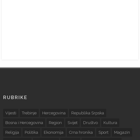
RUBRIKE
Vijesti
Trebinje
Hercegovina
Republika Srpska
Bosna i Hercegovina
Region
Svijet
Društvo
Kultura
Religija
Politika
Ekonomija
Crna hronika
Sport
Magazin