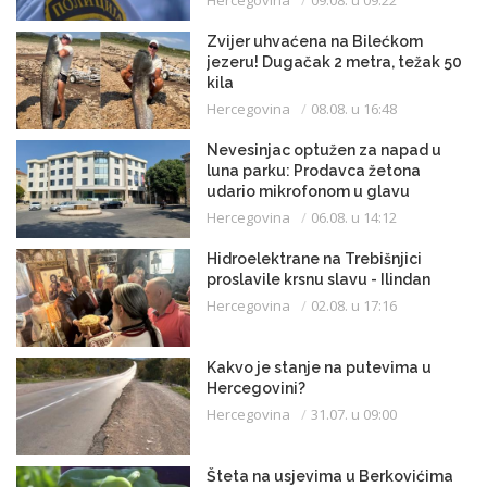
Zvijer uhvaćena na Bilećkom
jezeru! Dugačak 2 metra, težak 50
kila
Hercegovina
08.08. u 16:48
Nevesinjac optužen za napad u
luna parku: Prodavca žetona
udario mikrofonom u glavu
Hercegovina
06.08. u 14:12
Hidroelektrane na Trebišnjici
proslavile krsnu slavu - Ilindan
Hercegovina
02.08. u 17:16
Kakvo je stanje na putevima u
Hercegovini?
Hercegovina
31.07. u 09:00
Šteta na usjevima u Berkovićima