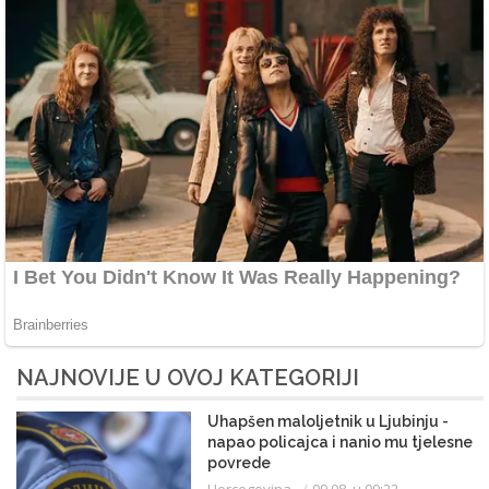
NAJNOVIJE U OVOJ KATEGORIJI
Uhapšen maloljetnik u Ljubinju -
napao policajca i nanio mu tjelesne
povrede
Hercegovina
09.08. u 09:22