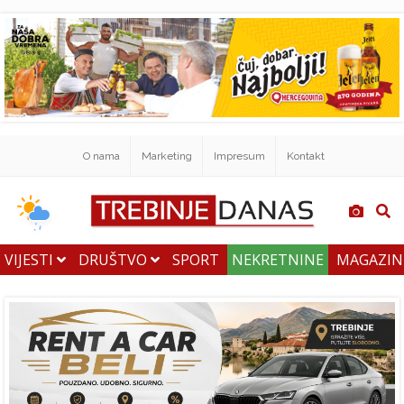
O nama
Marketing
Impresum
Kontakt
VIJESTI
DRUŠTVO
SPORT
NEKRETNINE
MAGAZI