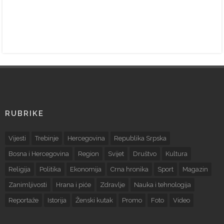
RUBRIKE
Vijesti
Trebinje
Hercegovina
Republika Srpska
Bosna i Hercegovina
Region
Svijet
Društvo
Kultura
Religija
Politika
Ekonomija
Crna hronika
Sport
Magazin
Zanimljivosti
Hrana i piće
Zdravlje
Nauka i tehnologija
Reportaže
Istorija
Ženski kutak
Promo
Foto
Video