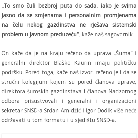
„To smo čuli bezbroj puta do sada, iako je svima
jasno da se smjenama i personalnim promjenama
na čelu nekog gazdinstva ne rješava sistemski
problem u javnom preduzeću“
, kaže naš sagovornik.
On kaže da je na kraju rečeno da uprava „Šuma“ i
generalni direktor Blaško Kaurin imaju političku
podršku. Pored toga, kaže naš izvor, rečeno je i da se
stručni kolegijum kojem su pored članova uprave,
direktora šumskih gazdinstava i članova Nadzornog
odbora prisustvovali i generalni i organizacioni
sekretar SNSD-a Srđan Amidžić i Igor Dodik više neće
održavati u tom formatu i u sjedištu SNSD-a.