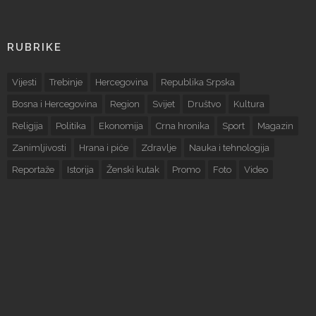
RUBRIKE
Vijesti
Trebinje
Hercegovina
Republika Srpska
Bosna i Hercegovina
Region
Svijet
Društvo
Kultura
Religija
Politika
Ekonomija
Crna hronika
Sport
Magazin
Zanimljivosti
Hrana i piće
Zdravlje
Nauka i tehnologija
Reportaže
Istorija
Ženski kutak
Promo
Foto
Video