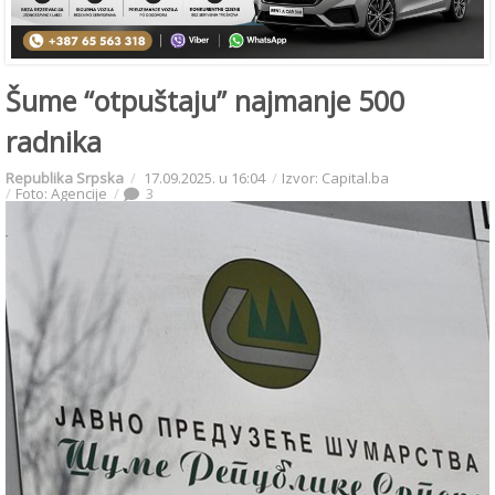
Šume “otpuštaju” najmanje 500
radnika
Republika Srpska
17.09.2025. u 16:04
Izvor: Capital.ba
Foto: Agencije
3