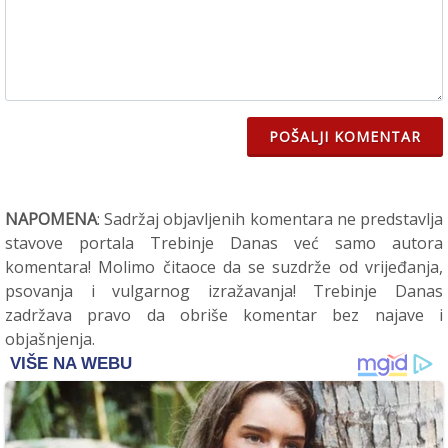
POŠALJI KOMENTAR
NAPOMENA
: Sadržaj objavljenih komentara ne predstavlja
stavove portala Trebinje Danas već samo autora
komentara! Molimo čitaoce da se suzdrže od vrijeđanja,
psovanja i vulgarnog izražavanja! Trebinje Danas
zadržava pravo da obriše komentar bez najave i
objašnjenja.