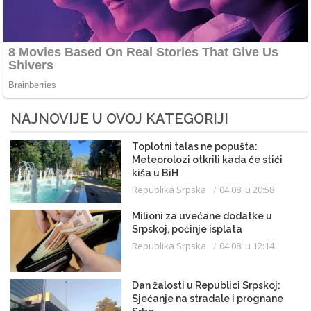
NAJNOVIJE U OVOJ KATEGORIJI
Toplotni talas ne popušta:
Meteorolozi otkrili kada će stići
kiša u BiH
Republika Srpska
04.08. u 20:58
Milioni za uvećane dodatke u
Srpskoj, počinje isplata
Republika Srpska
04.08. u 12:14
Dan žalosti u Republici Srpskoj:
Sjećanje na stradale i prognane