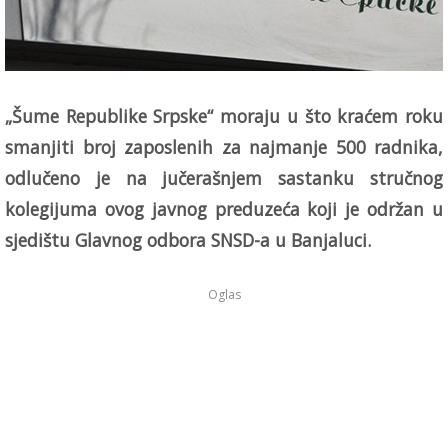
„Šume Republike Srpske“ moraju u što kraćem roku
smanjiti broj zaposlenih za najmanje 500 radnika,
odlučeno je na jučerašnjem sastanku stručnog
kolegijuma ovog javnog preduzeća koji je održan u
sjedištu Glavnog odbora SNSD-a u Banjaluci.
Oglas