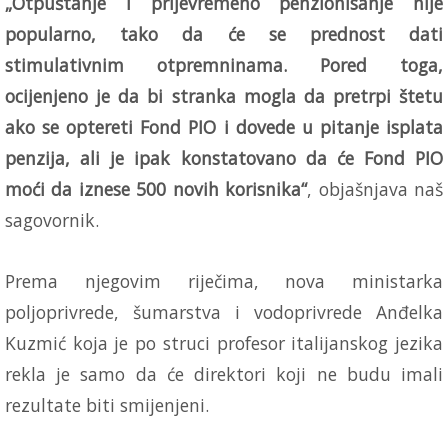
„Otpuštanje i prijevremeno penzionisanje nije
popularno, tako da će se prednost dati
stimulativnim otpremninama. Pored toga,
ocijenjeno je da bi stranka mogla da pretrpi štetu
ako se optereti Fond PIO i dovede u pitanje isplata
penzija, ali je ipak konstatovano da će Fond PIO
moći da iznese 500 novih korisnika“
, objašnjava naš
sagovornik.
Prema njegovim riječima, nova ministarka
poljoprivrede, šumarstva i vodoprivrede Anđelka
Kuzmić koja je po struci profesor italijanskog jezika
rekla je samo da će direktori koji ne budu imali
rezultate biti smijenjeni.