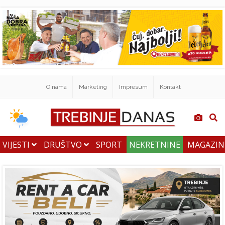
O nama
Marketing
Impresum
Kontakt
VIJESTI
DRUŠTVO
SPORT
NEKRETNINE
MAGAZI