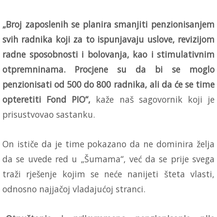
„Broj zaposlenih se planira smanjiti penzionisanjem
svih radnika koji za to ispunjavaju uslove, revizijom
radne sposobnosti i bolovanja, kao i stimulativnim
otpremninama. Procjene su da bi se moglo
penzionisati od 500 do 800 radnika, ali da će se time
opteretiti Fond PIO“,
kaže naš sagovornik koji je
prisustvovao sastanku.
On ističe da je time pokazano da ne dominira želja
da se uvede red u „Šumama“, već da se prije svega
traži rješenje kojim se neće nanijeti šteta vlasti,
odnosno najjačoj vladajućoj stranci.