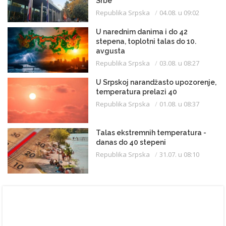
Srbe
Republika Srpska
04.08. u 09:02
U narednim danima i do 42
stepena, toplotni talas do 10.
avgusta
Republika Srpska
03.08. u 08:27
U Srpskoj narandžasto upozorenje,
temperatura prelazi 40
Republika Srpska
01.08. u 08:37
Talas ekstremnih temperatura -
danas do 40 stepeni
Republika Srpska
31.07. u 08:10