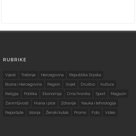
RUBRIKE
Vijesti
Trebinje
Hercegovina
Republika Srpska
Bosna i Hercegovina
Region
Svijet
Društvo
Kultura
Religija
Politika
Ekonomija
Crna hronika
Sport
Magazin
Zanimljivosti
Hrana i piće
Zdravlje
Nauka i tehnologija
Reportaže
Istorija
Ženski kutak
Promo
Foto
Video