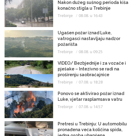
Nakon dužeg sušnog perioda kiša
konačno stigla u Trebinje
Trebinje
08.08. u 16:43
Ugašen požar iznad Luke,
vatrogasci nastavljaju nadzor
požarišta
Trebinje
08.08. u 09:25
VIDEO/ Bezbjednije i za vozače i
pješake – Intezivno se radi na
proširenju saobraćajnice
Trebinje
07.08. u 18:28
Ponovo se aktivirao požar iznad
Luke, vjetar rasplamsava vatru
Trebinje
07.08. u 14:57
Pretresi u Trebinju: U automobilu
pronađena veća količina spida,
jedna osoba uhapšena