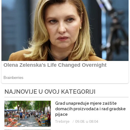
NAJNOVIJE U OVOJ KATEGORIJI
Grad unapređuje mjere zaštite
domaćih proizvođača i rad gradske
pijace
Trebinje
09.08. u 08:04