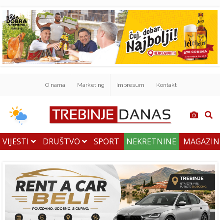
O nama
Marketing
Impresum
Kontakt
VIJESTI
DRUŠTVO
SPORT
NEKRETNINE
MAGAZI