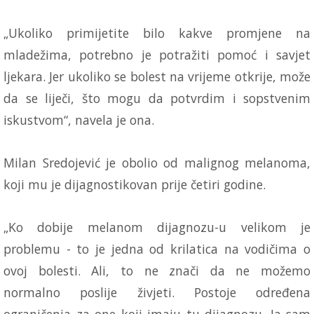
„Ukoliko primijetite bilo kakve promjene na
mladežima, potrebno je potražiti pomoć i savjet
ljekara. Jer ukoliko se bolest na vrijeme otkrije, može
da se liječi, što mogu da potvrdim i sopstvenim
iskustvom“, navela je ona.
Milan Sredojević je obolio od malignog melanoma,
koji mu je dijagnostikovan prije četiri godine.
„Ko dobije melanom dijagnozu-u velikom je
problemu - to je jedna od krilatica na vodičima o
ovoj bolesti. Ali, to ne znači da ne možemo
normalno poslije živjeti. Postoje određena
ograničenja za one koji imaju tu dijagnozu. Ja sam