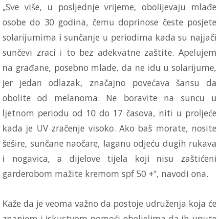
„Sve više, u posljednje vrijeme, obolijevaju mlađe
osobe do 30 godina, čemu doprinose česte posjete
solarijumima i sunčanje u periodima kada su najjači
sunčevi zraci i to bez adekvatne zaštite. Apelujem
na građane, posebno mlade, da ne idu u solarijume,
jer jedan odlazak, značajno povećava šansu da
obolite od melanoma. Ne boravite na suncu u
ljetnom periodu od 10 do 17 časova, niti u proljeće
kada je UV zračenje visoko. Ako baš morate, nosite
šešire, sunčane naočare, laganu odjeću dugih rukava
i nogavica, a dijelove tijela koji nisu zaštićeni
garderobom mažite kremom spf 50 +“, navodi ona.
Kaže da je veoma važno da postoje udruženja koja će
znanjem i iskustvom pomoći oboljelima da ih upute