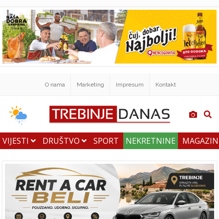
O nama
Marketing
Impresum
Kontakt
VIJESTI
DRUŠTVO
SPORT
NEKRETNINE
MAGAZI