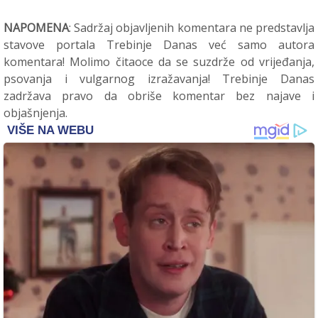
NAPOMENA
: Sadržaj objavljenih komentara ne predstavlja
stavove portala Trebinje Danas već samo autora
komentara! Molimo čitaoce da se suzdrže od vrijeđanja,
psovanja i vulgarnog izražavanja! Trebinje Danas
zadržava pravo da obriše komentar bez najave i
objašnjenja.