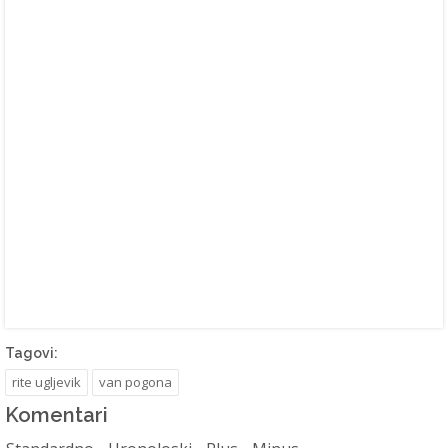
Tagovi:
rite ugljevik
van pogona
Komentari