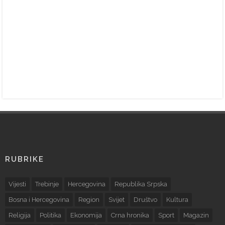
RUBRIKE
Vijesti
Trebinje
Hercegovina
Republika Srpska
Bosna i Hercegovina
Region
Svijet
Društvo
Kultura
Religija
Politika
Ekonomija
Crna hronika
Sport
Magazin