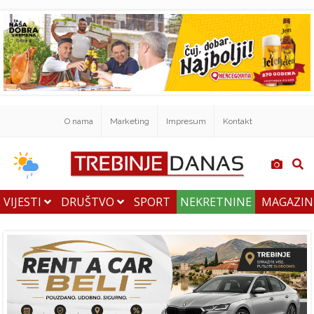
O nama
Marketing
Impresum
Kontakt
VIJESTI
DRUŠTVO
SPORT
NEKRETNINE
MAGAZI