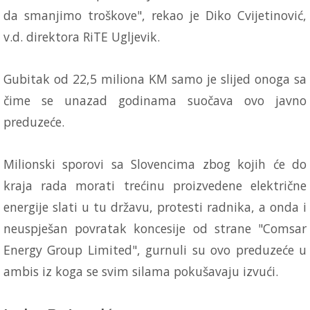
da smanjimo troškove", rekao je Diko Cvijetinović,
v.d. direktora RiTE Ugljevik.
Gubitak od 22,5 miliona KM samo je slijed onoga sa
čime se unazad godinama suočava ovo javno
preduzeće.
Milionski sporovi sa Slovencima zbog kojih će do
kraja rada morati trećinu proizvedene električne
energije slati u tu državu, protesti radnika, a onda i
neuspješan povratak koncesije od strane "Comsar
Energy Group Limited", gurnuli su ovo preduzeće u
ambis iz koga se svim silama pokušavaju izvući.