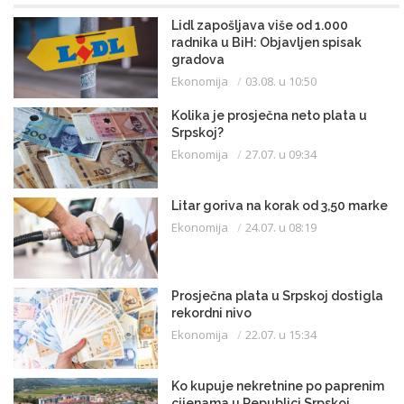
Lidl zapošljava više od 1.000
radnika u BiH: Objavljen spisak
gradova
Ekonomija
03.08. u 10:50
Kolika je prosječna neto plata u
Srpskoj?
Ekonomija
27.07. u 09:34
Litar goriva na korak od 3,50 marke
Ekonomija
24.07. u 08:19
Prosječna plata u Srpskoj dostigla
rekordni nivo
Ekonomija
22.07. u 15:34
Ko kupuje nekretnine po paprenim
cijenama u Republici Srpskoj