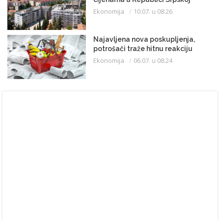
Ekonomija
10.07. u 08:26
Najavljena nova poskupljenja,
potrošači traže hitnu reakciju
Ekonomija
06.07. u 08:24