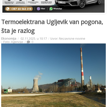
Termoelektrana Ugljevik van pogona,
šta je razlog
Ekonomija
02.11.2025. u 10:17
Izvor: Nezavisne novine
Foto: Agencije
0