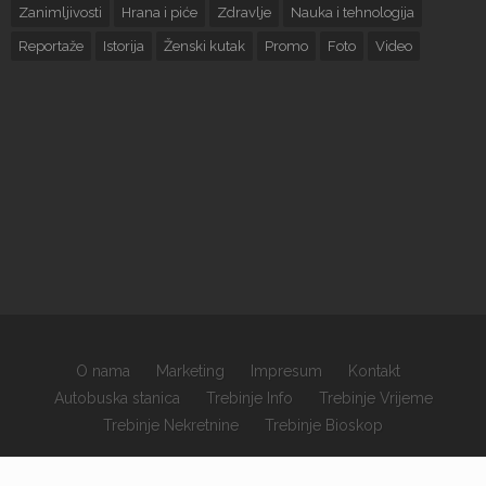
Zanimljivosti
Hrana i piće
Zdravlje
Nauka i tehnologija
Reportaže
Istorija
Ženski kutak
Promo
Foto
Video
O nama
Marketing
Impresum
Kontakt
Autobuska stanica
Trebinje Info
Trebinje Vrijeme
Trebinje Nekretnine
Trebinje Bioskop
×
Copyrights © 2026 sva prava zadržana.