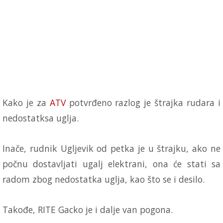
Kako je za
ATV
potvrđeno razlog je štrajka rudara i
nedostatksa uglja.
Inače, rudnik Ugljevik od petka je u štrajku, ako ne
počnu dostavljati ugalj elektrani, ona će stati sa
radom zbog nedostatka uglja, kao što se i desilo.
Takođe, RITE Gacko je i dalje van pogona.