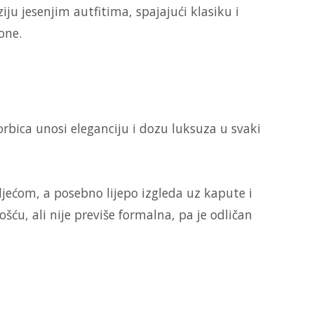
ju jesenjim autfitima, spajajući klasiku i
one.
orbica unosi eleganciju i dozu luksuza u svaki
djećom, a posebno lijepo izgleda uz kapute i
ošću, ali nije previše formalna, pa je odličan