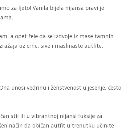
mo za ljeto! Vanila bijela nijansa pravi je
jama.
zam, a opet žele da se izdvoje iz mase tamnih
zražaja uz crne, sive i maslinaste autfite.
 Ona unosi vedrinu i ženstvenost u jesenje, često
an stil ili u vibrantnoj nijansi fuksije za
šen način da običan autfit u trenutku učinite