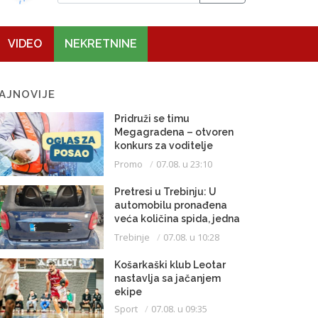
VIDEO
NEKRETNINE
AJNOVIJE
Pridruži se timu
Megagradena – otvoren
konkurs za voditelje
gradilišta
Promo
07.08. u 23:10
Pretresi u Trebinju: U
automobilu pronađena
veća količina spida, jedna
osoba uhapšena
Trebinje
07.08. u 10:28
Košarkaški klub Leotar
nastavlja sa jačanjem
ekipe
Sport
07.08. u 09:35