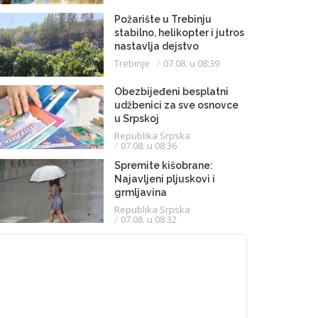
Požarište u Trebinju
stabilno, helikopter i jutros
nastavlja dejstvo
Trebinje
07.08. u 08:39
Obezbijeđeni besplatni
udžbenici za sve osnovce
u Srpskoj
Republika Srpska
07.08. u 08:36
Spremite kišobrane:
Najavljeni pljuskovi i
grmljavina
Republika Srpska
07.08. u 08:32