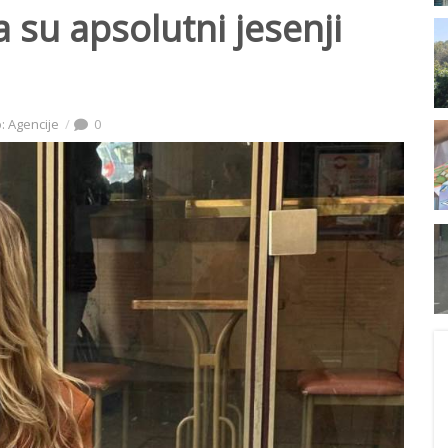
su apsolutni jesenji
: Agencije
0