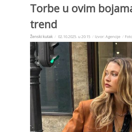
Torbe u ovim bojama 
trend
Ženski kutak
02.10.2025. u 20:15
Izvor: Agencije
Foto