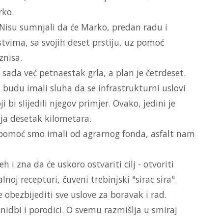
rko.
Nisu sumnjali da će Marko, predan radu i
dstvima, sa svojih deset prstiju, uz pomoć
znisa.
 sada već petnaestak grla, a plan je četrdeset.
 budu imali sluha da se infrastrukturni uslovi
i bi slijedili njegov primjer. Ovako, jedini je
nja desetak kilometara.
 pomoć smo imali od agrarnog fonda, asfalt nam
h i zna da će uskoro ostvariti cilj - otvoriti
lnoj recepturi, čuveni trebinjski "sirac sira".
 obezbijediti sve uslove za boravak i rad.
idbi i porodici. O svemu razmišlja u smiraj