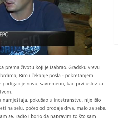
aka prema životu koji je izabrao. Gradsku vrevu
rdima, Biro i čekanje posla - pokretanjem
le podigao je novu, savremenu, kao prvi uslov za
stvom.
 namještaja, pokušao u inostranstvu, nije išlo
ti na selu, počeo od prodaje drva, malo za sebe,
 sam se, radio i borio da napravim to što sam