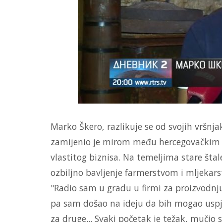
Marko Škero, razlikuje se od svojih vršnj
zamijenio je mirom među hercegovačkim b
vlastitog biznisa. Na temeljima stare šta
ozbiljno bavljenje farmerstvom i mljekar
"Radio sam u gradu u firmi za proizvodnju
pa sam došao na ideju da bih mogao uspje
za druge... Svaki početak je težak, mučio