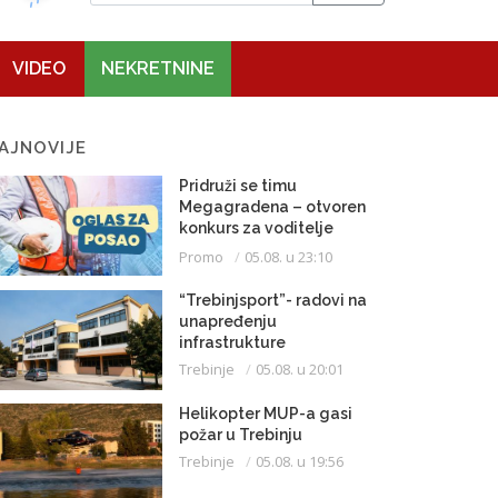
VIDEO
NEKRETNINE
AJNOVIJE
Pridruži se timu
Megagradena – otvoren
konkurs za voditelje
gradilišta
Promo
05.08. u 23:10
“Trebinjsport”- radovi na
unapređenju
infrastrukture
Trebinje
05.08. u 20:01
Helikopter MUP-a gasi
požar u Trebinju
Trebinje
05.08. u 19:56