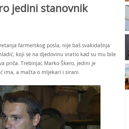
o jedini stanovnik
kretanja farmerskog posla, nije baš svakidašnja
mladić, koji se na djedovinu vratio kad su mu bile
a priča. Trebinjac Marko Škero, jedini je
 ima, a mašta o mljekari i sirani.