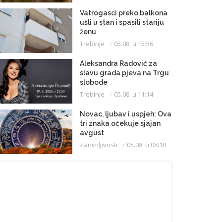
Vatrogasci preko balkona
ušli u stan i spasili stariju
ženu
Trebinje
05.08. u 15:56
Aleksandra Radović za
slavu grada pjeva na Trgu
slobode
Trebinje
05.08. u 11:14
Novac, ljubav i uspjeh: Ova
tri znaka očekuje sjajan
avgust
Zanimljivosti
05.08. u 08:10