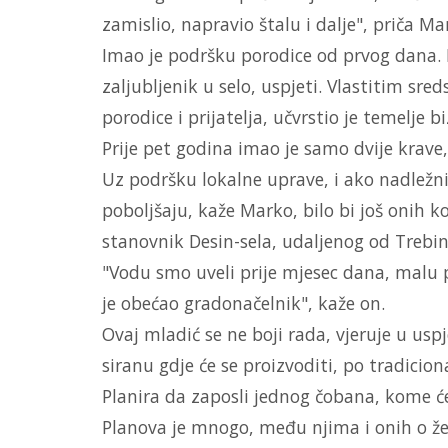
zamislio, napravio štalu i dalje", priča Ma
Imao je podršku porodice od prvog dana. 
zaljubljenik u selo, uspjeti. Vlastitim sre
porodice i prijatelja, učvrstio je temelje bi
Prije pet godina imao je samo dvije krave,
Uz podršku lokalne uprave, i ako nadležni
poboljšaju, kaže Marko, bilo bi još onih koj
stanovnik Desin-sela, udaljenog od Trebi
"Vodu smo uveli prije mjesec dana, malu
je obećao gradonačelnik", kaže on.
Ovaj mladić se ne boji rada, vjeruje u uspje
siranu gdje će se proizvoditi, po tradiciona
Planira da zaposli jednog čobana, kome će
Planova je mnogo, među njima i onih o žen