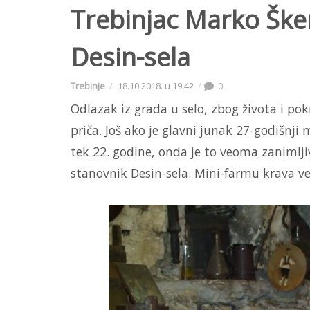
Trebinjac Marko Šker
Desin-sela
Trebinje
18.10.2018. u 19:42
0
Odlazak iz grada u selo, zbog života i po
priča. Još ako je glavni junak 27-godišnji 
tek 22. godine, onda je to veoma zanimljiv
stanovnik Desin-sela. Mini-farmu krava već