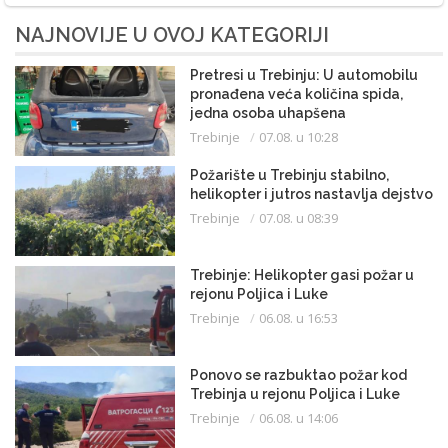
NAJNOVIJE U OVOJ KATEGORIJI
Pretresi u Trebinju: U automobilu
pronađena veća količina spida,
jedna osoba uhapšena
Trebinje
07.08. u 10:28
Požarište u Trebinju stabilno,
helikopter i jutros nastavlja dejstvo
Trebinje
07.08. u 08:39
Trebinje: Helikopter gasi požar u
rejonu Poljica i Luke
Trebinje
06.08. u 16:53
Ponovo se razbuktao požar kod
Trebinja u rejonu Poljica i Luke
Trebinje
06.08. u 14:06