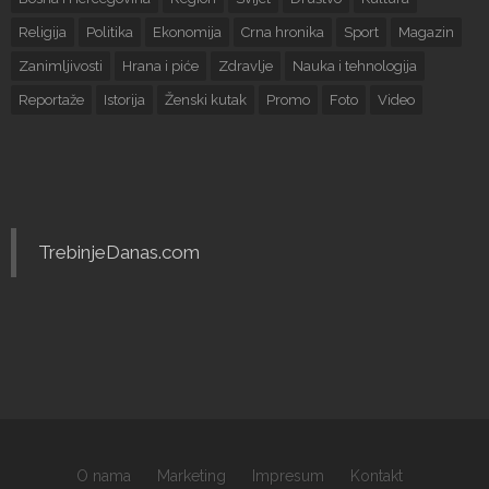
Religija
Politika
Ekonomija
Crna hronika
Sport
Magazin
Zanimljivosti
Hrana i piće
Zdravlje
Nauka i tehnologija
Reportaže
Istorija
Ženski kutak
Promo
Foto
Video
TrebinjeDanas.com
O nama
Marketing
Impresum
Kontakt