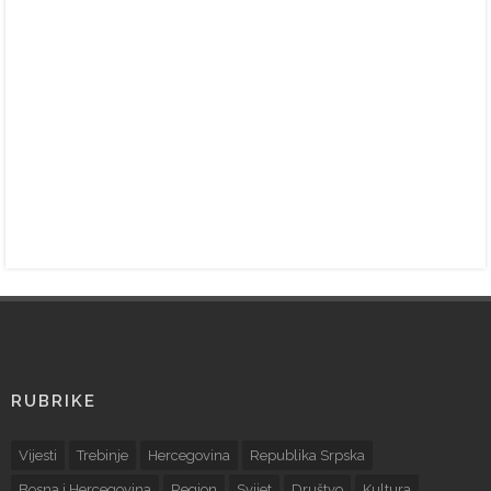
RUBRIKE
Vijesti
Trebinje
Hercegovina
Republika Srpska
Bosna i Hercegovina
Region
Svijet
Društvo
Kultura