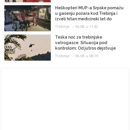
Helikopteri MUP-a Srpske pomažu
u gašenju požara kod Trebinja i
izveli hitan medicinski let do
Beograda
Trebinje
06.08. u 11:42
Teška noć za trebinjske
vatrogasce: Situacija pod
kontrolom; Od jutros dejstvuje
helikopter
Trebinje
06.08. u 08:19