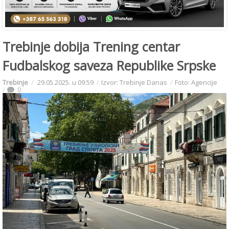
Trebinje dobija Trening centar
Fudbalskog saveza Republike Srpske
Trebinje
29.05.2025. u 09:59
Izvor: Trebinje Danas
Foto: Agencije
0