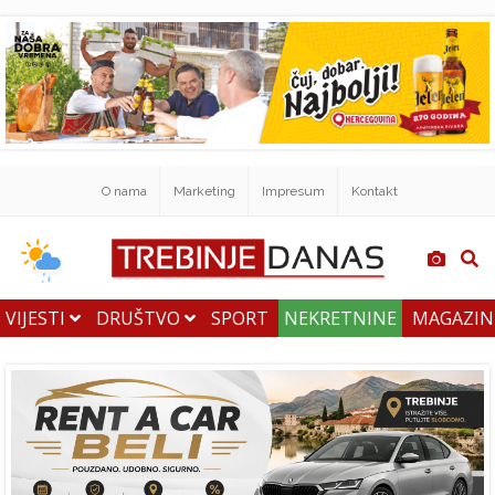
O nama
Marketing
Impresum
Kontakt
VIJESTI
DRUŠTVO
SPORT
NEKRETNINE
MAGAZI