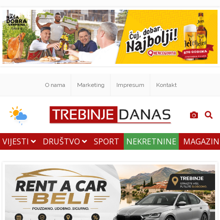
O nama
Marketing
Impresum
Kontakt
VIJESTI
DRUŠTVO
SPORT
NEKRETNINE
MAGAZI