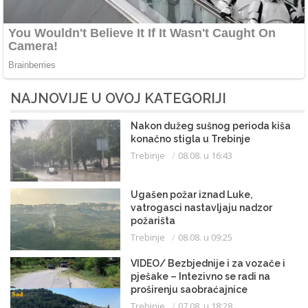
NAJNOVIJE U OVOJ KATEGORIJI
Nakon dužeg sušnog perioda kiša
konačno stigla u Trebinje
Trebinje
08.08. u 16:43
Ugašen požar iznad Luke,
vatrogasci nastavljaju nadzor
požarišta
Trebinje
08.08. u 09:25
VIDEO/ Bezbjednije i za vozače i
pješake – Intezivno se radi na
proširenju saobraćajnice
Trebinje
07.08. u 18:28