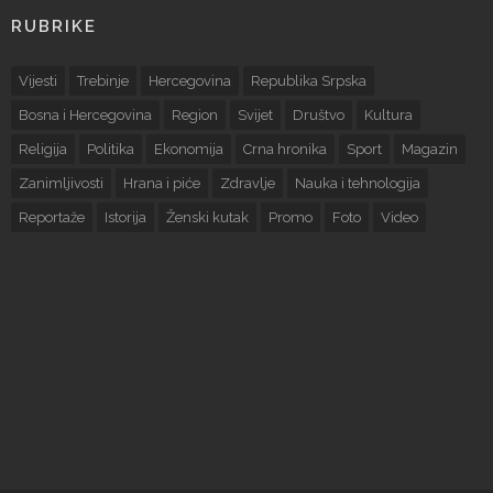
RUBRIKE
Vijesti
Trebinje
Hercegovina
Republika Srpska
Bosna i Hercegovina
Region
Svijet
Društvo
Kultura
Religija
Politika
Ekonomija
Crna hronika
Sport
Magazin
Zanimljivosti
Hrana i piće
Zdravlje
Nauka i tehnologija
Reportaže
Istorija
Ženski kutak
Promo
Foto
Video