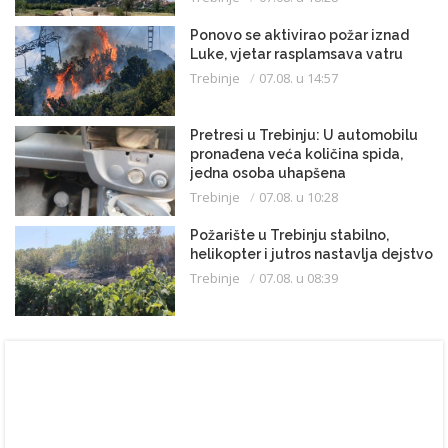
Ponovo se aktivirao požar iznad
Luke, vjetar rasplamsava vatru
Trebinje
07.08. u 14:57
Pretresi u Trebinju: U automobilu
pronađena veća količina spida,
jedna osoba uhapšena
Trebinje
07.08. u 10:28
Požarište u Trebinju stabilno,
helikopter i jutros nastavlja dejstvo
Trebinje
07.08. u 08:39