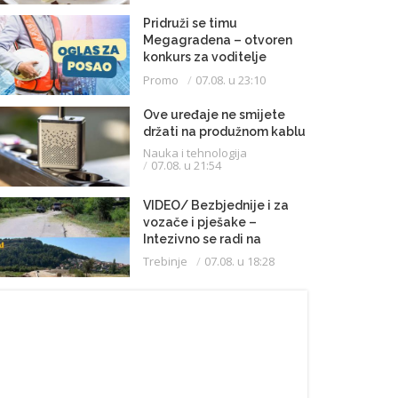
Pridruži se timu
Megagradena – otvoren
konkurs za voditelje
gradilišta
Promo
07.08. u 23:10
Ove uređaje ne smijete
držati na produžnom kablu
Nauka i tehnologija
07.08. u 21:54
VIDEO/ Bezbjednije i za
vozače i pješake –
Intezivno se radi na
proširenju saobraćajnice
Trebinje
07.08. u 18:28