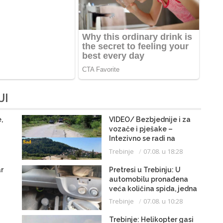
JI
,
VIDEO/ Bezbjednije i za
vozače i pješake –
Intezivno se radi na
proširenju saobraćajnice
Trebinje
07.08. u 18:28
r
Pretresi u Trebinju: U
automobilu pronađena
veća količina spida, jedna
osoba uhapšena
Trebinje
07.08. u 10:28
Trebinje: Helikopter gasi