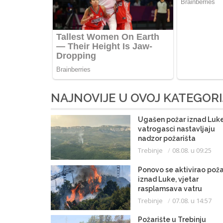
NAJNOVIJE U OVOJ KATEGORI
Ugašen požar iznad Luke
vatrogasci nastavljaju
nadzor požarišta
Trebinje
08.08. u 09:25
Ponovo se aktivirao poža
iznad Luke, vjetar
rasplamsava vatru
Trebinje
07.08. u 14:57
Požarište u Trebinju