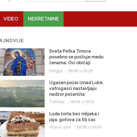
VIDEO
NEKRETNINE
AJNOVIJE
Sveta Petka Trnova
posebno se poštuje među
ženama: Ovi običaji
vijekovima se čuvaju
Religija
08.08. u 09:28
Ugašen požar iznad Luke,
vatrogasci nastavljaju
nadzor požarišta
Trebinje
08.08. u 09:25
Luda torta bez mlijeka i
jaja, gotova za tili čas
Hrana i piće
08.08. u 09:00