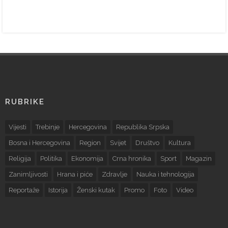
RUBRIKE
Vijesti
Trebinje
Hercegovina
Republika Srpska
Bosna i Hercegovina
Region
Svijet
Društvo
Kultura
Religija
Politika
Ekonomija
Crna hronika
Sport
Magazin
Zanimljivosti
Hrana i piće
Zdravlje
Nauka i tehnologija
Reportaže
Istorija
Ženski kutak
Promo
Foto
Video