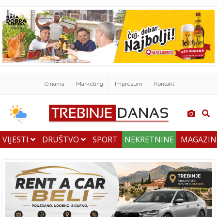
O nama
Marketing
Impresum
Kontakt
VIJESTI
DRUŠTVO
SPORT
NEKRETNINE
MAGAZI