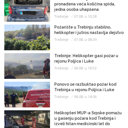
pronađena veća količina spida,
jedna osoba uhapšena
Trebinje
07.08. u 10:28
Požarište u Trebinju stabilno,
helikopter i jutros nastavlja dejstvo
Trebinje
07.08. u 08:39
Trebinje: Helikopter gasi požar u
rejonu Poljica i Luke
Trebinje
06.08. u 16:53
Ponovo se razbuktao požar kod
Trebinja u rejonu Poljica i Luke
Trebinje
06.08. u 14:06
Helikopteri MUP-a Srpske pomažu
u gašenju požara kod Trebinja i
izveli hitan medicinski let do