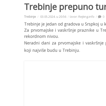
Trebinje prepuno tur
Trebinje
03.05.2024. u 20:56
Izvor: Rejting.info
0
Trebinje je jedan od gradova u Srspkoj u k
Za prvomajske i vaskršnje praznike u Tr
rekordnom nivou.
Neradni dani za prvomajske i vaskršnje pr
koji najviše budu u Trebinju.