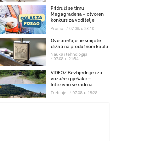
Pridruži se timu
Megagradena – otvoren
konkurs za voditelje
gradilišta
Promo
07.08. u 23:10
Ove uređaje ne smijete
držati na produžnom kablu
Nauka i tehnologija
07.08. u 21:54
VIDEO/ Bezbjednije i za
vozače i pješake –
Intezivno se radi na
proširenju saobraćajnice
Trebinje
07.08. u 18:28