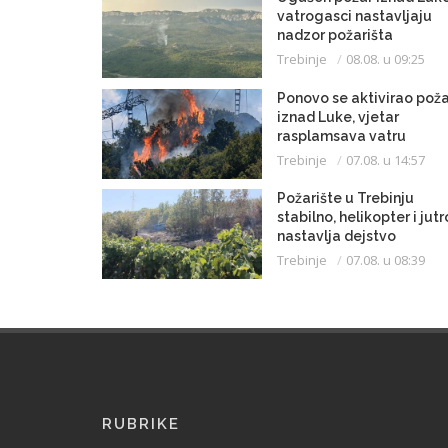
vatrogasci nastavljaju
nadzor požarišta
Trebinje
08.08. u 09:25
Ponovo se aktivirao poža
iznad Luke, vjetar
rasplamsava vatru
Trebinje
07.08. u 14:57
Požarište u Trebinju
stabilno, helikopter i jutr
nastavlja dejstvo
Trebinje
07.08. u 08:39
RUBRIKE