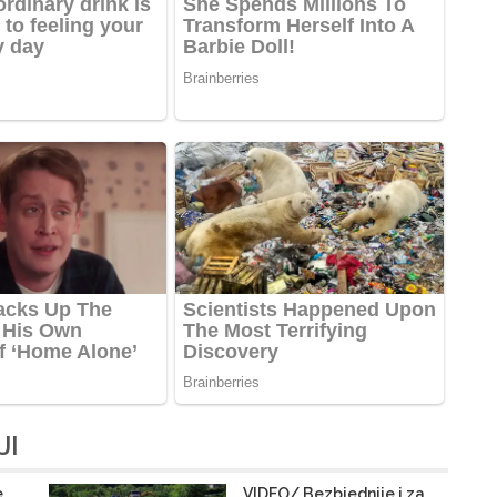
JI
,
VIDEO/ Bezbjednije i za