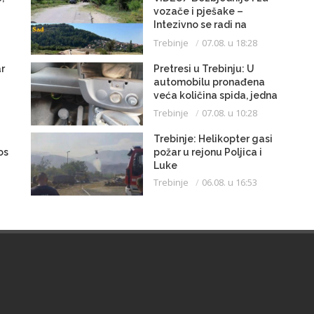
vozače i pješake –
Intezivno se radi na
proširenju saobraćajnice
Trebinje
07.08. u 18:28
r
Pretresi u Trebinju: U
automobilu pronađena
veća količina spida, jedna
osoba uhapšena
Trebinje
07.08. u 10:28
Trebinje: Helikopter gasi
os
požar u rejonu Poljica i
Luke
Trebinje
06.08. u 16:53