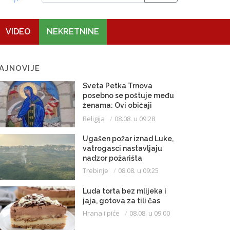
VIDEO
NEKRETNINE
AJNOVIJE
Sveta Petka Trnova
posebno se poštuje među
ženama: Ovi običaji
vijekovima se čuvaju
Religija
08.08. u 09:28
Ugašen požar iznad Luke,
vatrogasci nastavljaju
nadzor požarišta
Trebinje
08.08. u 09:25
Luda torta bez mlijeka i
jaja, gotova za tili čas
Hrana i piće
08.08. u 09:00