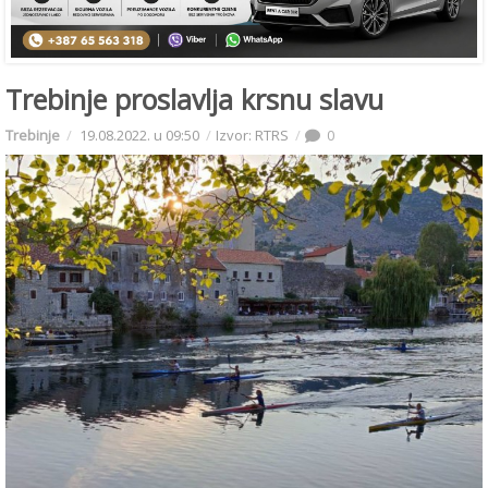
Trebinje proslavlja krsnu slavu
Trebinje
19.08.2022. u 09:50
Izvor: RTRS
0