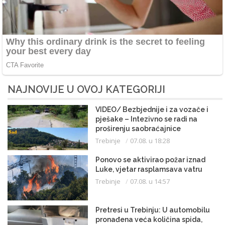
NAJNOVIJE U OVOJ KATEGORIJI
VIDEO/ Bezbjednije i za vozače i
pješake – Intezivno se radi na
proširenju saobraćajnice
Trebinje
07.08. u 18:28
Ponovo se aktivirao požar iznad
Luke, vjetar rasplamsava vatru
Trebinje
07.08. u 14:57
Pretresi u Trebinju: U automobilu
pronađena veća količina spida,