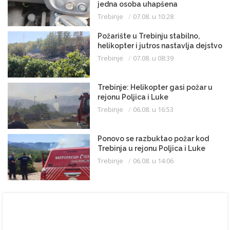
jedna osoba uhapšena
Trebinje
07.08. u 10:28
Požarište u Trebinju stabilno,
helikopter i jutros nastavlja dejstvo
Trebinje
07.08. u 08:39
Trebinje: Helikopter gasi požar u
rejonu Poljica i Luke
Trebinje
06.08. u 16:53
Ponovo se razbuktao požar kod
Trebinja u rejonu Poljica i Luke
Trebinje
06.08. u 14:06