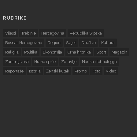
RUBRIKE
Vijesti
Trebinje
Hercegovina
Republika Srpska
Bosna i Hercegovina
Region
Svijet
Društvo
Kultura
Religija
Politika
Ekonomija
Crna hronika
Sport
Magazin
Zanimljivosti
Hrana i piće
Zdravlje
Nauka i tehnologija
Reportaže
Istorija
Ženski kutak
Promo
Foto
Video