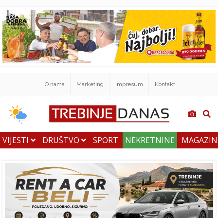
O nama
Marketing
Impresum
Kontakt
VIJESTI
DRUŠTVO
SPORT
NEKRETNINE
MAGAZI