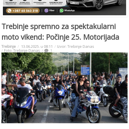
Trebinje spremno za spektakularni
moto vikend: Počinje 25. Motorijada
Trebinje
13.06.2025. u 08:11
Izvor: Trebinje Danas
Foto: Trebinje Danas
1