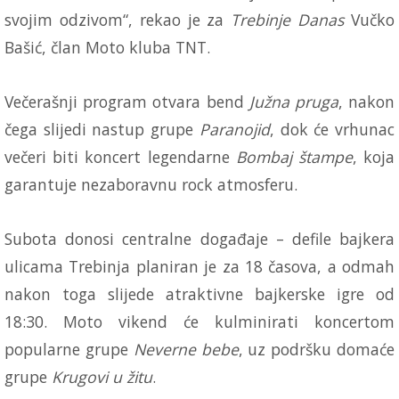
svojim odzivom“, rekao je za
Trebinje Danas
Vučko
Bašić, član Moto kluba TNT.
Večerašnji program otvara bend
Južna pruga
, nakon
čega slijedi nastup grupe
Paranojid
, dok će vrhunac
večeri biti koncert legendarne
Bombaj štampe
, koja
garantuje nezaboravnu rock atmosferu.
Subota donosi centralne događaje – defile bajkera
ulicama Trebinja planiran je za 18 časova, a odmah
nakon toga slijede atraktivne bajkerske igre od
18:30. Moto vikend će kulminirati koncertom
popularne grupe
Neverne bebe
, uz podršku domaće
grupe
Krugovi u žitu
.