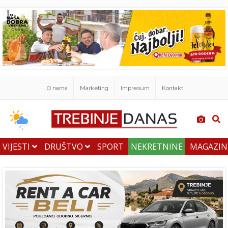
O nama
Marketing
Impresum
Kontakt
VIJESTI
DRUŠTVO
SPORT
NEKRETNINE
MAGAZI