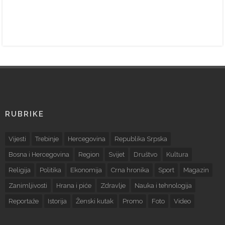
RUBRIKE
Vijesti
Trebinje
Hercegovina
Republika Srpska
Bosna i Hercegovina
Region
Svijet
Društvo
Kultura
Religija
Politika
Ekonomija
Crna hronika
Sport
Magazin
Zanimljivosti
Hrana i piće
Zdravlje
Nauka i tehnologija
Reportaže
Istorija
Ženski kutak
Promo
Foto
Video