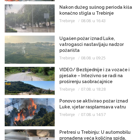
Nakon dužeg sušnog perioda kiša
konačno stigla u Trebinje
Trebinje
08.08. u 16:43
Ugašen požar iznad Luke,
vatrogasci nastavljaju nadzor
požarišta
Trebinje
08.08. u 09:25
VIDEO/ Bezbjednije i za vozače i
pješake – Intezivno se radi na
proširenju saobraćajnice
Trebinje
07.08. u 18:28
Ponovo se aktivirao požar iznad
Luke, vjetar rasplamsava vatru
Trebinje
07.08. u 14:57
Pretresi u Trebinju: U automobilu
pronađena veća količina spida,