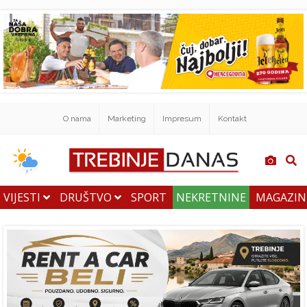
O nama
Marketing
Impresum
Kontakt
VIJESTI
DRUŠTVO
SPORT
NEKRETNINE
MAGAZI