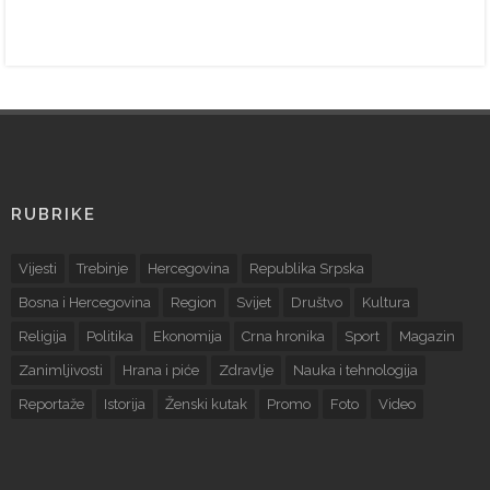
RUBRIKE
Vijesti
Trebinje
Hercegovina
Republika Srpska
Bosna i Hercegovina
Region
Svijet
Društvo
Kultura
Religija
Politika
Ekonomija
Crna hronika
Sport
Magazin
Zanimljivosti
Hrana i piće
Zdravlje
Nauka i tehnologija
Reportaže
Istorija
Ženski kutak
Promo
Foto
Video