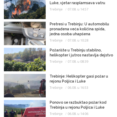
Luke, vjetar rasplamsava vatru
Trebinje
07.08. u 14:57
Pretresi u Trebinju: U automobilu
pronađena veća količina spida,
jedna osoba uhapšena
Trebinje
07.08. u 10:28
Požarište u Trebinju stabilno,
helikopter i jutros nastavlja dejstvo
Trebinje
07.08. u 08:39
Trebinje: Helikopter gasi požar u
rejonu Poljica i Luke
Trebinje
06.08. u 16:53
Ponovo se razbuktao požar kod
Trebinja u rejonu Poljica i Luke
Trebinje
06.08. u 14:06