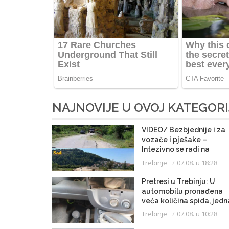
NAJNOVIJE U OVOJ KATEGORI
VIDEO/ Bezbjednije i za
vozače i pješake –
Intezivno se radi na
proširenju saobraćajnice
Trebinje
07.08. u 18:28
Pretresi u Trebinju: U
automobilu pronađena
veća količina spida, jedn
osoba uhapšena
Trebinje
07.08. u 10:28