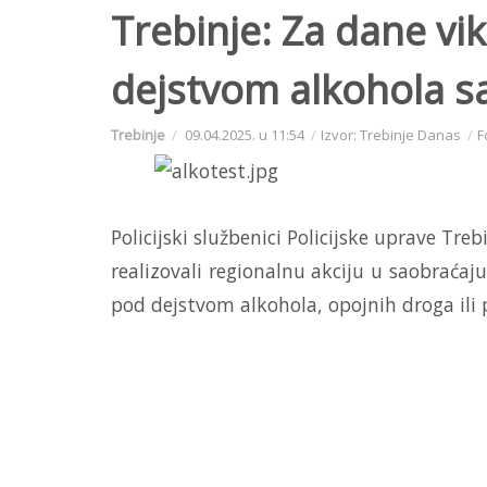
Trebinje: Za dane v
dejstvom alkohola s
Trebinje
09.04.2025. u 11:54
Izvor: Trebinje Danas
F
Policijski službenici Policijske uprave Treb
realizovali regionalnu akciju u saobraćaj
pod dejstvom alkohola, opojnih droga ili p