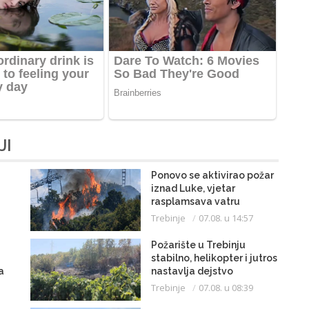
JI
Ponovo se aktivirao požar
iznad Luke, vjetar
rasplamsava vatru
Trebinje
07.08. u 14:57
Požarište u Trebinju
stabilno, helikopter i jutros
a
nastavlja dejstvo
Trebinje
07.08. u 08:39