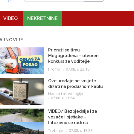
VIDEO
NEKRETNINE
AJNOVIJE
Pridruži se timu
Megagradena – otvoren
konkurs za voditelje
gradilišta
Promo
07.08. u 23:10
Ove uređaje ne smijete
držati na produžnom kablu
Nauka i tehnologija
07.08. u 21:54
VIDEO/ Bezbjednije i za
vozače i pješake –
Intezivno se radi na
proširenju saobraćajnice
Trebinje
07.08. u 18:28