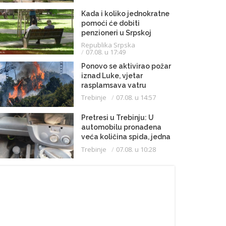
Kada i koliko jednokratne
pomoći će dobiti
penzioneri u Srpskoj
Republika Srpska
07.08. u 17:49
Ponovo se aktivirao požar
iznad Luke, vjetar
rasplamsava vatru
Trebinje
07.08. u 14:57
Pretresi u Trebinju: U
automobilu pronađena
veća količina spida, jedna
osoba uhapšena
Trebinje
07.08. u 10:28