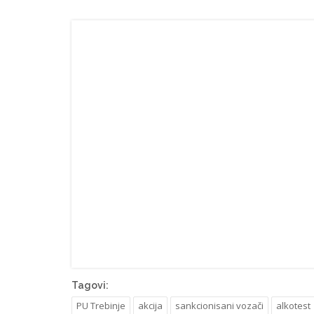
Tagovi:
PU Trebinje
akcija
sankcionisani vozači
alkotest