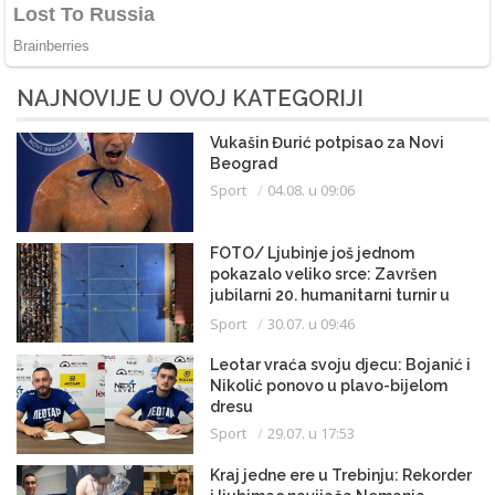
NAJNOVIJE U OVOJ KATEGORIJI
Vukašin Đurić potpisao za Novi
Beograd
Sport
04.08. u 09:06
FOTO/ Ljubinje još jednom
pokazalo veliko srce: Završen
jubilarni 20. humanitarni turnir u
malom fudbalu
Sport
30.07. u 09:46
Leotar vraća svoju djecu: Bojanić i
Nikolić ponovo u plavo-bijelom
dresu
Sport
29.07. u 17:53
Kraj jedne ere u Trebinju: Rekorder