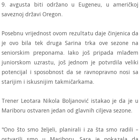
9. avgusta biti održano u Eugeneu, u američkoj
saveznoj državi Oregon.
Posebnu vrijednost ovom rezultatu daje činjenica da
je ovo bila tek druga Sarina trka ove sezone na
seniorskim preponama. Iako još pripada mlađem
juniorskom uzrastu, još jednom je potvrdila veliki
potencijal i sposobnost da se ravnopravno nosi sa
starijim i iskusnijim takmičarkama.
Trener Leotara Nikola Boljanović istakao je da je u
Mariboru ostvaren jedan od glavnih ciljeva sezone.
"Ono što smo željeli, planirali i za šta smo radili –
ostvarili smo u Mariboru. Sara je pokazala da