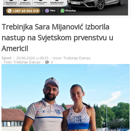
Trebinjka Sara Mijanović izborila
nastup na Svjetskom prvenstvu u
Americi!
Sport
20.06.2026. u 09:25
Izvor: Trebinje Danas
Foto: Trebinje Danas
0