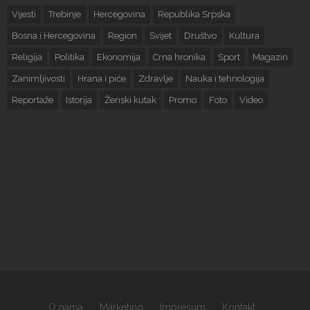
Vijesti
Trebinje
Hercegovina
Republika Srpska
Bosna i Hercegovina
Region
Svijet
Društvo
Kultura
Religija
Politika
Ekonomija
Crna hronika
Sport
Magazin
Zanimljivosti
Hrana i piće
Zdravlje
Nauka i tehnologija
Reportaže
Istorija
Ženski kutak
Promo
Foto
Video
O nama
Marketing
Impresum
Kontakt