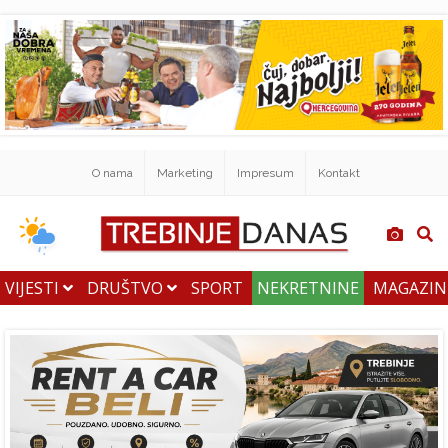
O nama
Marketing
Impresum
Kontakt
VIJESTI
DRUŠTVO
SPORT
NEKRETNINE
MAGAZI