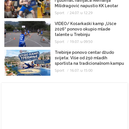
i ljubimac navijača Nemanja
Milidragović napustio KK Leotar
Sport
24.07. u 12:29
VIDEO/ Košarkaški kamp „Ušće
2026“ ponovo okupio mlade
talente u Trebinju
Sport
19.07. u 09:50
Trebinje ponovo centar džudo
svijeta: Više od 250 mladih
sportista na tradicionalnom kampu
Sport
16.07. u 15:00