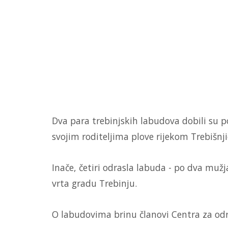
Dva para trebinjskih labudova dobili su p
svojim roditeljima plove rijekom Trebišnj
Inače, četiri odrasla labuda - po dva muž
vrta gradu Trebinju.
O labudovima brinu članovi Centra za održi