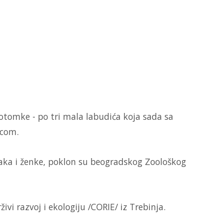
otomke - po tri mala labudića koja sada sa
icom.
jaka i ženke, poklon su beogradskog Zoološkog
vi razvoj i ekologiju /CORIE/ iz Trebinja.