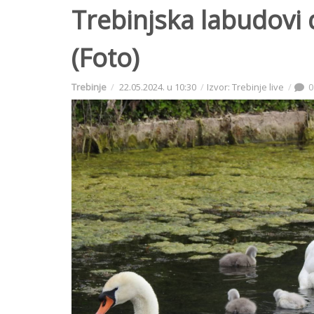
Trebinjska labudovi d
(Foto)
Trebinje
22.05.2024. u 10:30
Izvor: Trebinje live
0