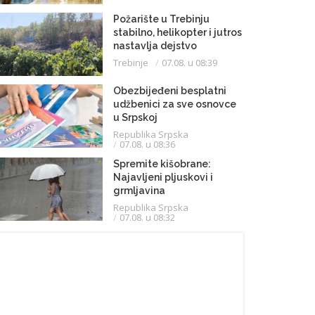
Požarište u Trebinju
stabilno, helikopter i jutros
nastavlja dejstvo
Trebinje
07.08. u 08:39
Obezbijeđeni besplatni
udžbenici za sve osnovce
u Srpskoj
Republika Srpska
07.08. u 08:36
Spremite kišobrane:
Najavljeni pljuskovi i
grmljavina
Republika Srpska
07.08. u 08:32