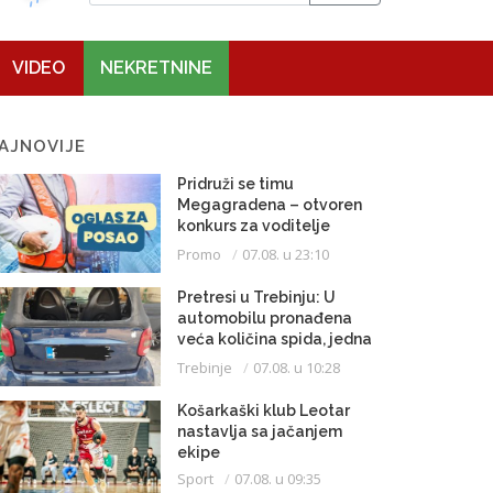
VIDEO
NEKRETNINE
AJNOVIJE
Pridruži se timu
Megagradena – otvoren
konkurs za voditelje
gradilišta
Promo
07.08. u 23:10
Pretresi u Trebinju: U
automobilu pronađena
veća količina spida, jedna
osoba uhapšena
Trebinje
07.08. u 10:28
Košarkaški klub Leotar
nastavlja sa jačanjem
ekipe
Sport
07.08. u 09:35