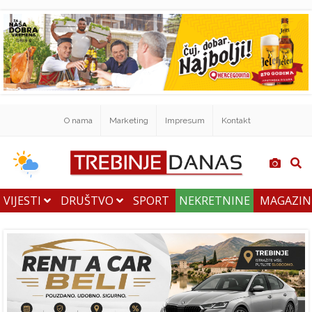
O nama
Marketing
Impresum
Kontakt
VIJESTI
DRUŠTVO
SPORT
NEKRETNINE
MAGAZI