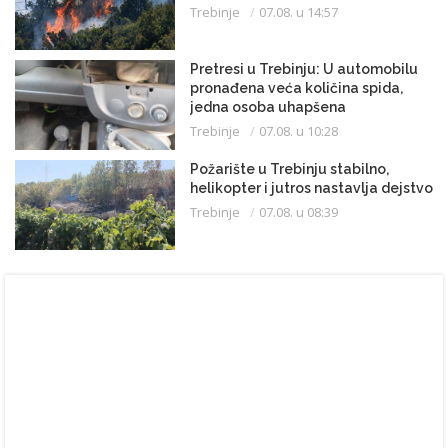
Trebinje
07.08. u 14:57
Pretresi u Trebinju: U automobilu
pronađena veća količina spida,
jedna osoba uhapšena
Trebinje
07.08. u 10:28
Požarište u Trebinju stabilno,
helikopter i jutros nastavlja dejstvo
Trebinje
07.08. u 08:39