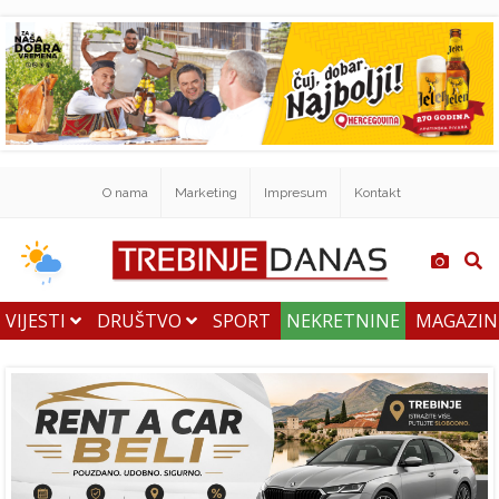
O nama
Marketing
Impresum
Kontakt
VIJESTI
DRUŠTVO
SPORT
NEKRETNINE
MAGAZI