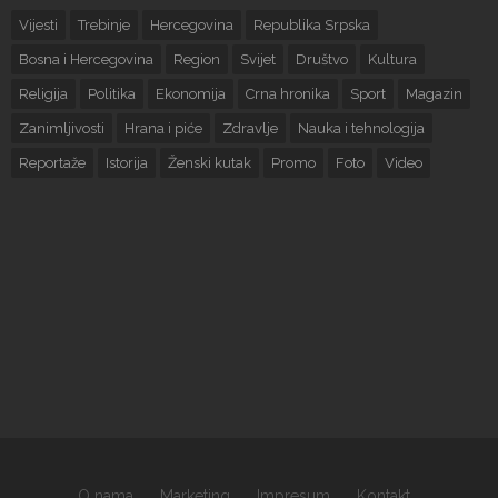
Vijesti
Trebinje
Hercegovina
Republika Srpska
Bosna i Hercegovina
Region
Svijet
Društvo
Kultura
Religija
Politika
Ekonomija
Crna hronika
Sport
Magazin
Zanimljivosti
Hrana i piće
Zdravlje
Nauka i tehnologija
Reportaže
Istorija
Ženski kutak
Promo
Foto
Video
O nama
Marketing
Impresum
Kontakt