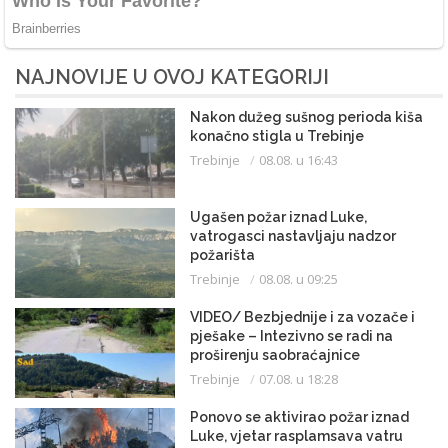
NAJNOVIJE U OVOJ KATEGORIJI
Nakon dužeg sušnog perioda kiša
konačno stigla u Trebinje
Trebinje
08.08. u 16:43
Ugašen požar iznad Luke,
vatrogasci nastavljaju nadzor
požarišta
Trebinje
08.08. u 09:25
VIDEO/ Bezbjednije i za vozače i
pješake – Intezivno se radi na
proširenju saobraćajnice
Trebinje
07.08. u 18:28
Ponovo se aktivirao požar iznad
Luke, vjetar rasplamsava vatru