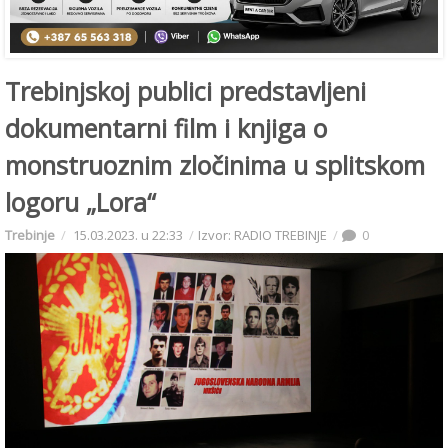
Trebinjskoj publici predstavljeni
dokumentarni film i knjiga o
monstruoznim zločinima u splitskom
logoru „Lora“
Trebinje
15.03.2023. u 22:33
Izvor: RADIO TREBINJE
0