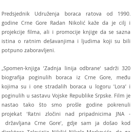
Predsjednik Udruženja boraca ratova od 1990.
godine Crne Gore Radan Nikolić kaže da je cilj i
projekcije filma, ali i promocije knjige da se sazna
istina o ratnim dešavanjima i ljudima koji su bili
potpuno zaboravljeni.
„Spomen-knjiga 'Zadnja linija odbrane' sadrži 320
biografija poginulih boraca iz Crne Gore, među
kojima su i one stradalih boraca u logoru 'Lora' i
poginulih u sastavu Vojske Republike Srpske. Film je
nastao tako što smo prošle godine pokrenuli
projekat 'Ratni zločini nad pripadnicima JNA -
državljana Crne Gore', gdje sam ja došao kod
direktora Televizije Nikšić Nikole Markovića, da ga