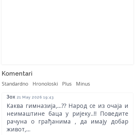
Komentari
Standardno
Hronoloski
Plus
Minus
Зох
21 May 2026 19:43
Каква гимназија,…?? Народ се из очаја и
неимаштине баца у ријеку..!! Поведите
рачуна о грађанима , да имају добар
живот,…