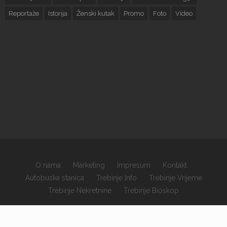
Reportaže
Istorija
Ženski kutak
Promo
Foto
Video
O nama
Marketing
Impresum
Kontakt
Autobuska stanica
Trebinje Info
Trebinje Vrijeme
Trebinje Nekretnine
Trebinje Bioskop
×
Copyrights © 2026 sva prava zadržana.