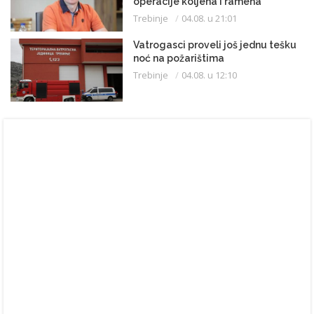
operacije koljena i ramena
Trebinje
04.08. u 21:01
Vatrogasci proveli još jednu tešku
noć na požarištima
Trebinje
04.08. u 12:10