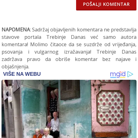
POŠALJI KOMENTAR
NAPOMENA
: Sadržaj objavljenih komentara ne predstavlja
stavove portala Trebinje Danas već samo autora
komentara! Molimo čitaoce da se suzdrže od vrijeđanja,
psovanja i vulgarnog izražavanja! Trebinje Danas
zadržava pravo da obriše komentar bez najave i
objašnjenja.