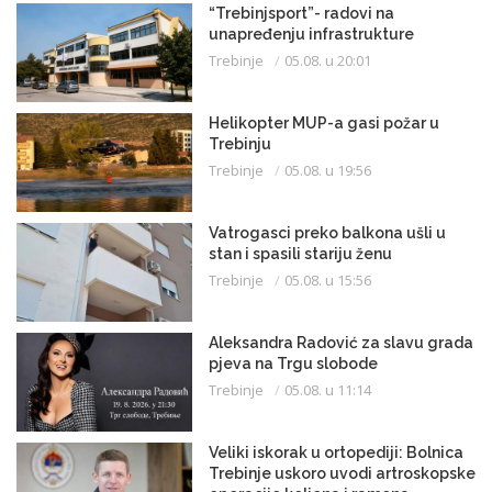
“Trebinjsport”- radovi na
unapređenju infrastrukture
Trebinje
05.08. u 20:01
Helikopter MUP-a gasi požar u
Trebinju
Trebinje
05.08. u 19:56
Vatrogasci preko balkona ušli u
stan i spasili stariju ženu
Trebinje
05.08. u 15:56
Aleksandra Radović za slavu grada
pjeva na Trgu slobode
Trebinje
05.08. u 11:14
Veliki iskorak u ortopediji: Bolnica
Trebinje uskoro uvodi artroskopske