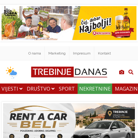
O nama
Marketing
Impresum
Kontakt
VIJESTI
DRUŠTVO
SPORT
NEKRETNINE
MAGAZI