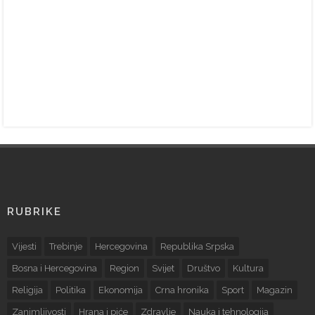
RUBRIKE
Vijesti
Trebinje
Hercegovina
Republika Srpska
Bosna i Hercegovina
Region
Svijet
Društvo
Kultura
Religija
Politika
Ekonomija
Crna hronika
Sport
Magazin
Zanimljivosti
Hrana i piće
Zdravlje
Nauka i tehnologija