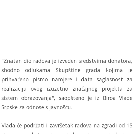
"Znatan dio radova je izveden sredstvima donatora,
shodno odlukama Skupštine grada kojima je
prihvaćeno pismo namjere i data saglasnost za
realizaciju ovog izuzetno značajnog projekta za
sistem obrazovanja", saopšteno je iz Biroa Vlade
Srpske za odnose s javnošću.
Vlada će podržati i završetak radova na zgradi od 15