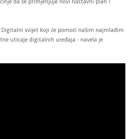
očinje da se primjenjuje novi nastavni plan i
igitalni svijet koji će pomoći našim najmlađim
ne uticaje digitalnih uređaja - navela je