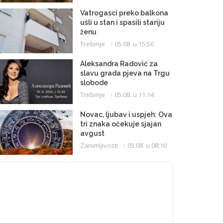
Vatrogasci preko balkona
ušli u stan i spasili stariju
ženu
Trebinje
05.08. u 15:56
Aleksandra Radović za
slavu grada pjeva na Trgu
slobode
Trebinje
05.08. u 11:14
Novac, ljubav i uspjeh: Ova
tri znaka očekuje sjajan
avgust
Zanimljivosti
05.08. u 08:10