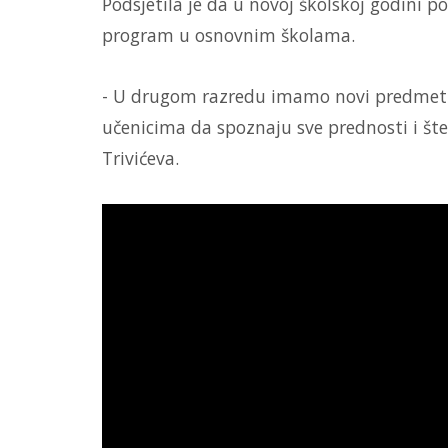
Podsjetila je da u novoj školskoj godini p
program u osnovnim školama.
- U drugom razredu imamo novi predmet D
učenicima da spoznaju sve prednosti i štet
Trivićeva.