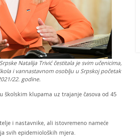
rpske Natalija Trivić čestitala je svim učenicima,
škola i vannastavnom osoblju u Srpskoj početak
2021/22. godine.
e u školskim klupama uz trajanje časova od 45
itelje i nastavnike, ali istovremeno nameće
a svih epidemioloških mjera.