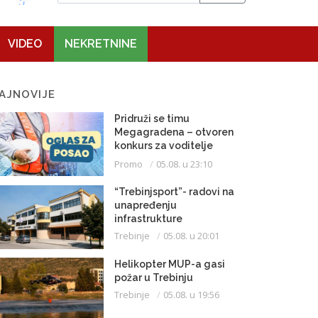
VIDEO
NEKRETNINE
AJNOVIJE
Pridruži se timu
Megagradena – otvoren
konkurs za voditelje
gradilišta
Promo
05.08. u 23:10
“Trebinjsport”- radovi na
unapređenju
infrastrukture
Trebinje
05.08. u 20:01
Helikopter MUP-a gasi
požar u Trebinju
Trebinje
05.08. u 19:56