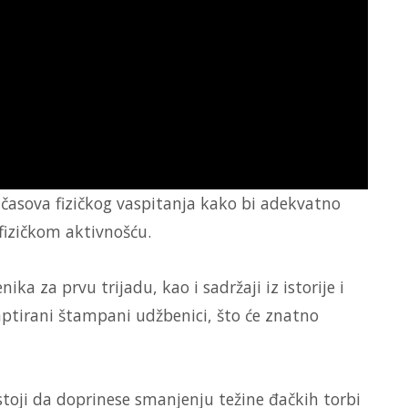
e časova fizičkog vaspitanja kako bi adekvatno
fizičkom aktivnošću.
ika za prvu trijadu, kao i sadržaji iz istorije i
aptirani štampani udžbenici, što će znatno
astoji da doprinese smanjenju težine đačkih torbi