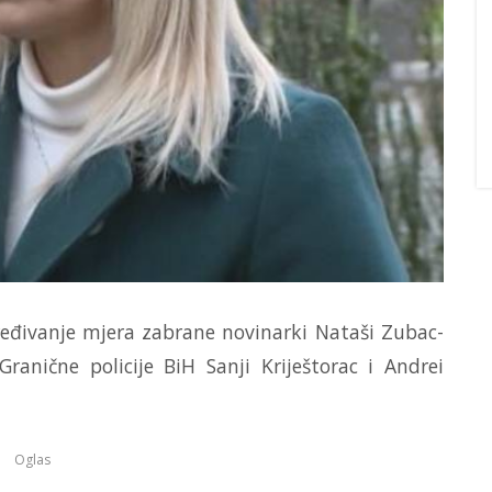
ređivanje mjera zabrane novinarki Nataši Zubac-
ranične policije BiH Sanji Kriještorac i Andrei
Oglas