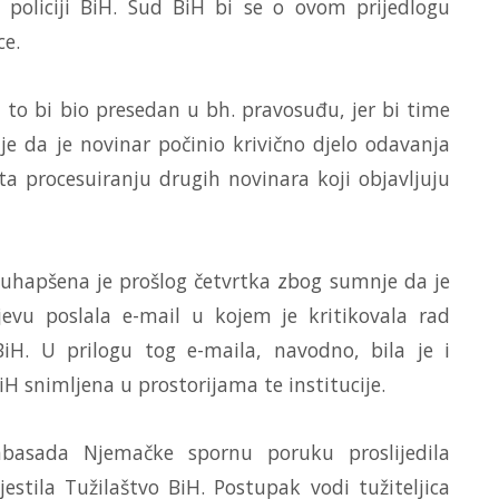
 policiji BiH. Sud BiH bi se o ovom prijedlogu
ce.
, to bi bio presedan u bh. pravosuđu, jer bi time
e da je novinar počinio krivično djelo odavanja
ta procesuiranju drugih novinara koji objavljuju
uhapšena je prošlog četvrtka zbog sumnje da je
vu poslala e-mail u kojem je kritikovala rad
 BiH. U prilogu tog e-maila, navodno, bila je i
H snimljena u prostorijama te institucije.
asada Njemačke spornu poruku proslijedila
jestila Tužilaštvo BiH. Postupak vodi tužiteljica