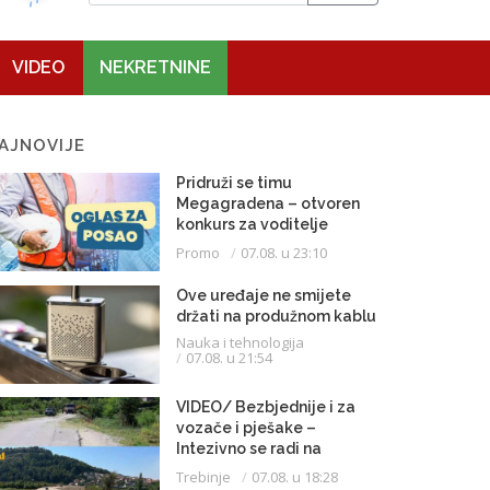
VIDEO
NEKRETNINE
AJNOVIJE
Pridruži se timu
Megagradena – otvoren
konkurs za voditelje
gradilišta
Promo
07.08. u 23:10
Ove uređaje ne smijete
držati na produžnom kablu
Nauka i tehnologija
07.08. u 21:54
VIDEO/ Bezbjednije i za
vozače i pješake –
Intezivno se radi na
proširenju saobraćajnice
Trebinje
07.08. u 18:28