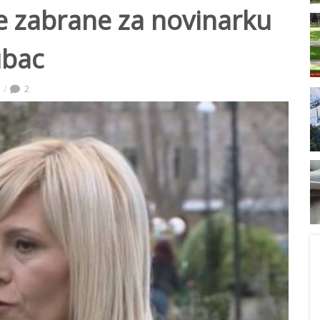
re zabrane za novinarku
ubac
2