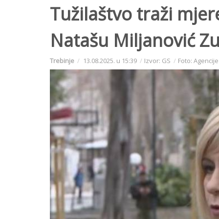
Tužilaštvo traži mje
Natašu Miljanović Z
Trebinje
13.08.2025. u 15:39
Izvor: GS
Foto: Agencije