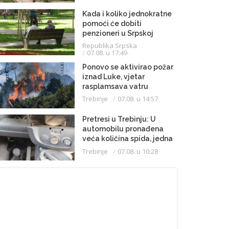
Kada i koliko jednokratne
pomoći će dobiti
penzioneri u Srpskoj
Republika Srpska
07.08. u 17:49
Ponovo se aktivirao požar
iznad Luke, vjetar
rasplamsava vatru
Trebinje
07.08. u 14:57
Pretresi u Trebinju: U
automobilu pronađena
veća količina spida, jedna
osoba uhapšena
Trebinje
07.08. u 10:28