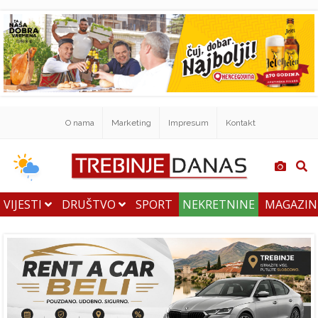
O nama
Marketing
Impresum
Kontakt
VIJESTI
DRUŠTVO
SPORT
NEKRETNINE
MAGAZI