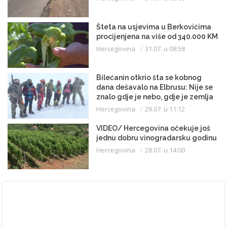
Šteta na usjevima u Berkovićima
procijenjena na više od 340.000 KM
Hercegovina
31.07. u 08:58
Bilećanin otkrio šta se kobnog
dana dešavalo na Elbrusu: Nije se
znalo gdje je nebo, gdje je zemlja
Hercegovina
29.07. u 11:12
VIDEO/ Hercegovina očekuje još
jednu dobru vinogradarsku godinu
Hercegovina
28.07. u 14:00