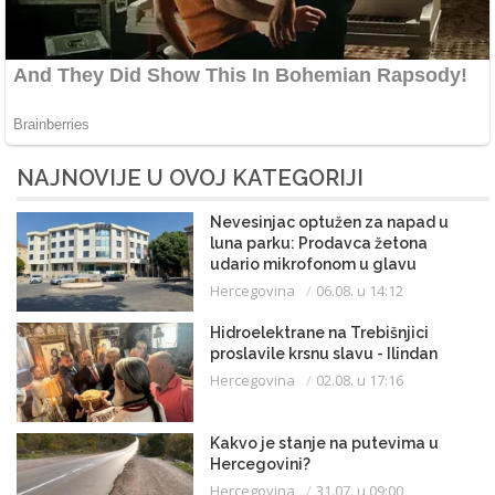
NAJNOVIJE U OVOJ KATEGORIJI
Nevesinjac optužen za napad u
luna parku: Prodavca žetona
udario mikrofonom u glavu
Hercegovina
06.08. u 14:12
Hidroelektrane na Trebišnjici
proslavile krsnu slavu - Ilindan
Hercegovina
02.08. u 17:16
Kakvo je stanje na putevima u
Hercegovini?
Hercegovina
31.07. u 09:00