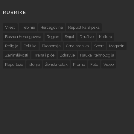
RUBRIKE
Vijesti
Trebinje
Hercegovina
Republika Srpska
Bosna i Hercegovina
Region
Svijet
Društvo
Kultura
Religija
Politika
Ekonomija
Crna hronika
Sport
Magazin
Zanimljivosti
Hrana i piće
Zdravlje
Nauka i tehnologija
Reportaže
Istorija
Ženski kutak
Promo
Foto
Video