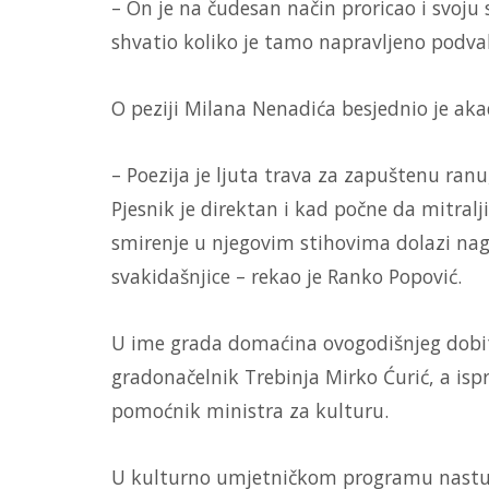
– On je na čudesan način proricao i svoju 
shvatio koliko je tamo napravljeno podv
O peziji Milana Nenadića besjednio je ak
– Poezija je ljuta trava za zapuštenu ranu
Pjesnik je direktan i kad počne da mitralj
smirenje u njegovim stihovima dolazi nag
svakidašnjice – rekao je Ranko Popović.
U ime grada domaćina ovogodišnjeg dobitn
gradonačelnik Trebinja Mirko Ćurić, a isp
pomoćnik ministra za kulturu.
U kulturno umjetničkom programu nastupil