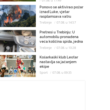
07.08. u 17:49
Ponovo se aktivirao požar
iznad Luke, vjetar
rasplamsava vatru
Trebinje
07.08. u 14:57
Pretresi u Trebinju: U
automobilu pronađena
veća količina spida, jedna
osoba uhapšena
Trebinje
07.08. u 10:28
Košarkaški klub Leotar
nastavlja sa jačanjem
ekipe
Sport
07.08. u 09:35