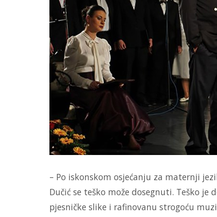
– Po iskonskom osjećanju za maternji jezik,
Dučić se teško može dosegnuti. Teško je 
pjesničke slike i rafinovanu strogoću muzi