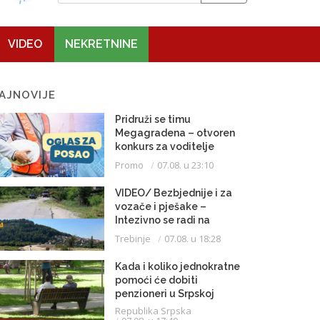
VIDEO
NEKRETNINE
AJNOVIJE
Pridruži se timu
Megagradena – otvoren
konkurs za voditelje
gradilišta
Promo
07.08. u 23:10
VIDEO/ Bezbjednije i za
vozače i pješake –
Intezivno se radi na
proširenju saobraćajnice
Trebinje
07.08. u 18:28
Kada i koliko jednokratne
pomoći će dobiti
penzioneri u Srpskoj
Republika Srpska