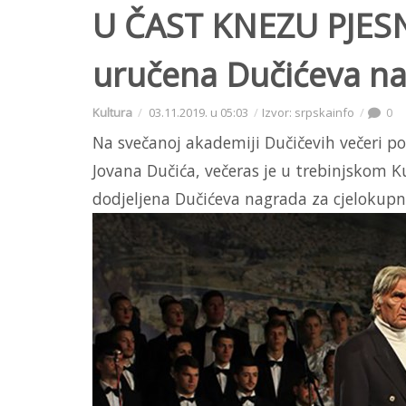
U ČAST KNEZU PJESN
uručena Dučićeva n
Kultura
03.11.2019. u 05:03
Izvor: srpskainfo
0
Na svečanoj akademiji Dučičevih večeri poe
Jovana Dučića, večeras je u trebinjskom
dodjeljena Dučićeva nagrada za cjelokupno