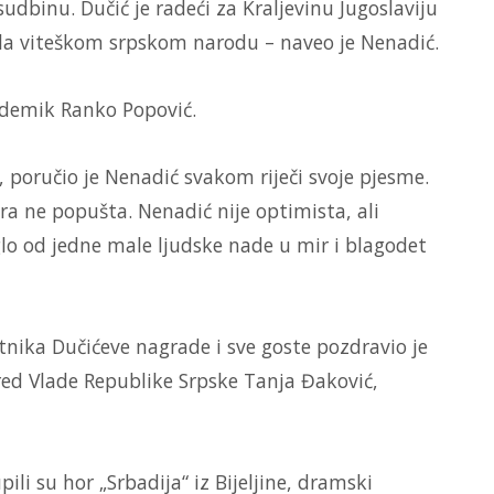
sudbinu. Dučić je radeći za Kraljevinu Jugoslaviju
ala viteškom srpskom narodu – naveo je Nenadić.
ademik Ranko Popović.
, poručio je Nenadić svakom riječi svoje pjesme.
ira ne popušta. Nenadić nije optimista, ali
lo od jedne male ljudske nade u mir i blagodet
ika Dučićeve nagrade i sve goste pozdravio je
red Vlade Republike Srpske Tanja Đaković,
i su hor „Srbadija“ iz Bijeljine, dramski