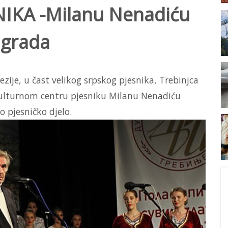
IKA -Milanu Nenadiću
agrada
zije, u čast velikog srpskog pjesnika, Trebinjca
 Kulturnom centru pjesniku Milanu Nenadiću
 pjesničko djelo.