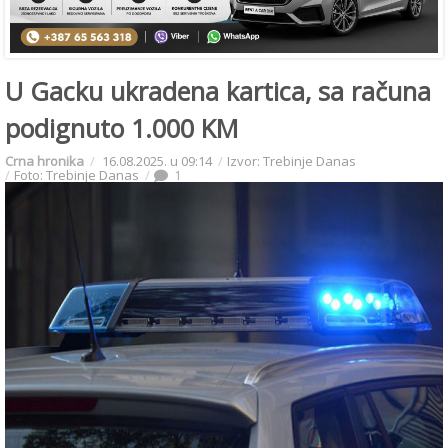
U Gacku ukradena kartica, sa računa
podignuto 1.000 KM
Crna hronika
16.08.2025. u 09:14
Izvor: Trebinje Danas
Foto: Trebinje Danas
1