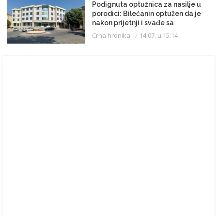
Podignuta optužnica za nasilje u
porodici: Bilećanin optužen da je
nakon prijetnji i svađe sa
partnerkom zapalio kuću
Crna hronika
14.07. u 15:14