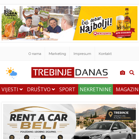
O nama
Marketing
Impresum
Kontakt
VIJESTI
DRUŠTVO
SPORT
NEKRETNINE
MAGAZI