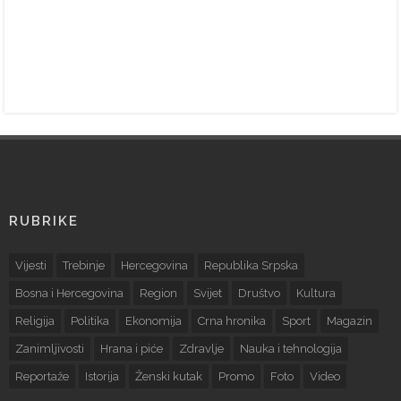
RUBRIKE
Vijesti
Trebinje
Hercegovina
Republika Srpska
Bosna i Hercegovina
Region
Svijet
Društvo
Kultura
Religija
Politika
Ekonomija
Crna hronika
Sport
Magazin
Zanimljivosti
Hrana i piće
Zdravlje
Nauka i tehnologija
Reportaže
Istorija
Ženski kutak
Promo
Foto
Video