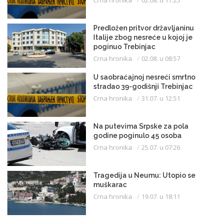
Crna hronika
02.08. u 17:25
Predložen pritvor državljaninu
Italije zbog nesreće u kojoj je
poginuo Trebinjac
Crna hronika
02.08. u 08:57
U saobraćajnoj nesreći smrtno
stradao 39-godišnji Trebinjac
Crna hronika
31.07. u 12:51
Na putevima Srpske za pola
godine poginulo 45 osoba
Crna hronika
25.07. u 07:26
Tragedija u Neumu: Utopio se
muškarac
Crna hronika
19.07. u 18:11