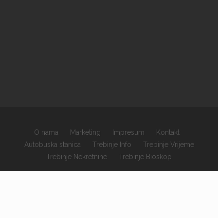
O nama
Marketing
Impresum
Kontakt
Autobuska stanica
Trebinje Info
Trebinje Vrijeme
Trebinje Nekretnine
Trebinje Bioskop
×
Copyrights © 2026 sva prava zadržana.