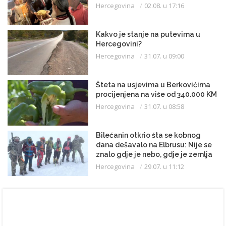
Hercegovina
02.08. u 17:16
Kakvo je stanje na putevima u
Hercegovini?
Hercegovina
31.07. u 09:00
Šteta na usjevima u Berkovićima
procijenjena na više od 340.000 KM
Hercegovina
31.07. u 08:58
Bilećanin otkrio šta se kobnog
dana dešavalo na Elbrusu: Nije se
znalo gdje je nebo, gdje je zemlja
Hercegovina
29.07. u 11:12