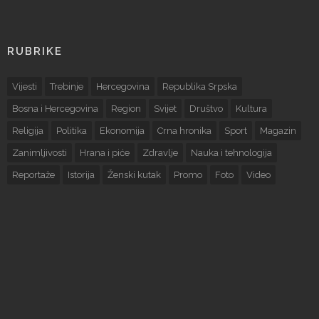
RUBRIKE
Vijesti
Trebinje
Hercegovina
Republika Srpska
Bosna i Hercegovina
Region
Svijet
Društvo
Kultura
Religija
Politika
Ekonomija
Crna hronika
Sport
Magazin
Zanimljivosti
Hrana i piće
Zdravlje
Nauka i tehnologija
Reportaže
Istorija
Ženski kutak
Promo
Foto
Video