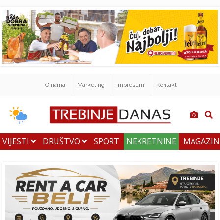
O nama
Marketing
Impresum
Kontakt
VIJESTI
DRUŠTVO
SPORT
NEKRETNINE
MAGAZI