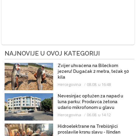
NAJNOVIJE U OVOJ KATEGORIJI
Zvijer uhvaćena na Bilećkom
jezeru! Dugačak 2 metra, težak 50
kila
Hercegovina
08.08. u 16:48
Nevesinjac optužen za napad u
luna parku: Prodavca žetona
udario mikrofonom u glavu
Hercegovina
06.08. u 14:12
Hidroelektrane na Trebišnjici
proslavile krsnu slavu - Ilindan