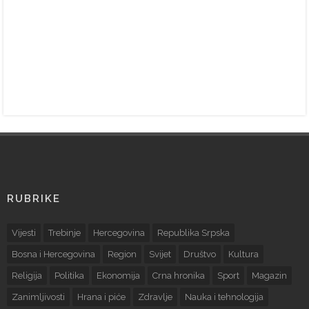
RUBRIKE
Vijesti
Trebinje
Hercegovina
Republika Srpska
Bosna i Hercegovina
Region
Svijet
Društvo
Kultura
Religija
Politika
Ekonomija
Crna hronika
Sport
Magazin
Zanimljivosti
Hrana i piće
Zdravlje
Nauka i tehnologija