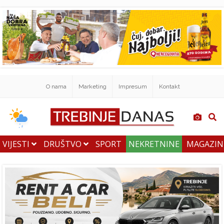
O nama
Marketing
Impresum
Kontakt
VIJESTI
DRUŠTVO
SPORT
NEKRETNINE
MAGAZI