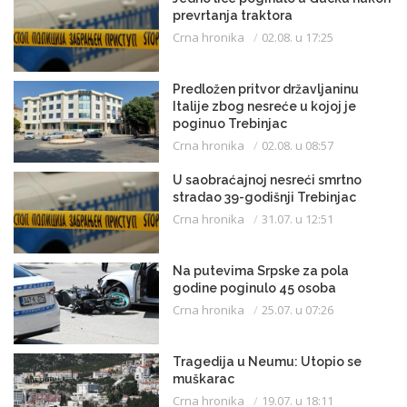
prevrtanja traktora
Crna hronika
02.08. u 17:25
Predložen pritvor državljaninu
Italije zbog nesreće u kojoj je
poginuo Trebinjac
Crna hronika
02.08. u 08:57
U saobraćajnoj nesreći smrtno
stradao 39-godišnji Trebinjac
Crna hronika
31.07. u 12:51
Na putevima Srpske za pola
godine poginulo 45 osoba
Crna hronika
25.07. u 07:26
Tragedija u Neumu: Utopio se
muškarac
Crna hronika
19.07. u 18:11