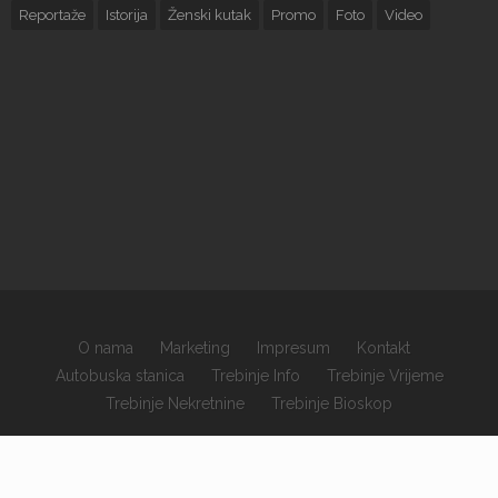
Reportaže
Istorija
Ženski kutak
Promo
Foto
Video
O nama
Marketing
Impresum
Kontakt
Autobuska stanica
Trebinje Info
Trebinje Vrijeme
Trebinje Nekretnine
Trebinje Bioskop
×
Copyrights © 2026 sva prava zadržana.