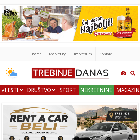
O nama
Marketing
Impresum
Kontakt
VIJESTI
DRUŠTVO
SPORT
NEKRETNINE
MAGAZI