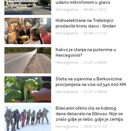
udario mikrofonom u glavu
Hercegovina
06.08. u 14:12
Hidroelektrane na Trebišnjici
proslavile krsnu slavu - Ilindan
Hercegovina
02.08. u 17:16
Kakvo je stanje na putevima u
Hercegovini?
Hercegovina
31.07. u 09:00
Šteta na usjevima u Berkovićima
procijenjena na više od 340.000 KM
Hercegovina
31.07. u 08:58
Bilećanin otkrio šta se kobnog
dana dešavalo na Elbrusu: Nije se
znalo gdje je nebo, gdje je zemlja
Hercegovina
29.07. u 11:12