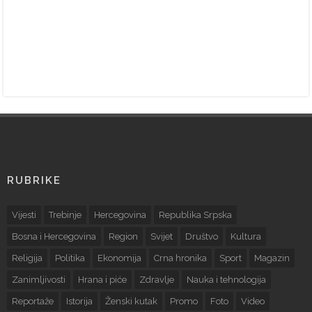
RUBRIKE
Vijesti
Trebinje
Hercegovina
Republika Srpska
Bosna i Hercegovina
Region
Svijet
Društvo
Kultura
Religija
Politika
Ekonomija
Crna hronika
Sport
Magazin
Zanimljivosti
Hrana i piće
Zdravlje
Nauka i tehnologija
Reportaže
Istorija
Ženski kutak
Promo
Foto
Video