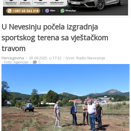
U Nevesinju počela izgradnja
sportskog terena sa vještačkom
travom
Hercegovina
05.09.2025. u 17:32
Izvor: Radio Nevesinje
Foto: Agencije
5