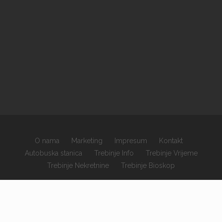
O nama
Marketing
Impresum
Kontakt
Autobuska stanica
Trebinje Info
Trebinje Vrijeme
Trebinje Nekretnine
Trebinje Bioskop
×
Copyrights © 2026 sva prava zadržana.