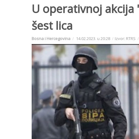
U operativnoj akcija
šest lica
Bosna i Hercegovina
14.02.2023. u 20:28
Izvor: RTRS