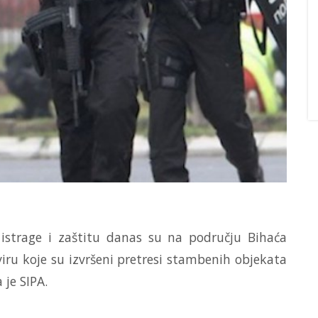
a istrage i zaštitu danas su na području Bihaća
kviru koje su izvršeni pretresi stambenih objekata
 je SIPA.