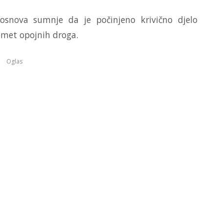
 osnova sumnje da je počinjeno krivično djelo
omet opojnih droga.
Oglas