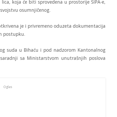
 lica, koja će biti sprovedena u prostorije SIPA-e,
u svojstvu osumnjičenog.
 otkrivena je i privremeno oduzeta dokumentacija
om postupku.
skog suda u Bihaću i pod nadzorom Kantonalnog
saradnji sa Ministarstvom unutrašnjih poslova
Oglas