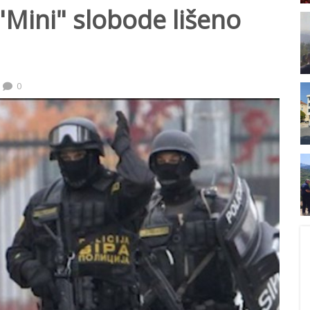
 "Mini" slobode lišeno
0