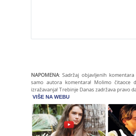
NAPOMENA
: Sadržaj objavljenih komentara
samo autora komentara! Molimo čitaoce da
izražavanja! Trebinje Danas zadržava pravo da