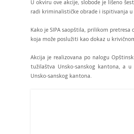
U okviru ove akcije, slobode je lišeno šest
radi kriminalističke obrade i ispitivanja 
Kako je SIPA saopštila, prilikom pretresa
koja može poslužiti kao dokaz u krivičn
Akcija je realizovana po nalogu Opštin
tužilaštva Unsko-sanskog kantona, a u 
Unsko-sanskog kantona.