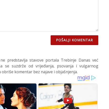
POŠALJI KOMENTAR
 ne predstavlja stavove portala Trebinje Danas već
 se suzdrže od vrijeđanja, psovanja i vulgarnog
 obriše komentar bez najave i objašnjenja.