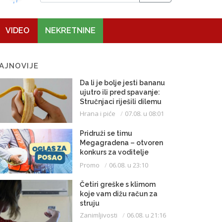
VIDEO
NEKRETNINE
AJNOVIJE
Da li je bolje jesti bananu
ujutro ili pred spavanje:
Stručnjaci riješili dilemu
Hrana i piće
07.08. u 08:01
Pridruži se timu
Megagradena – otvoren
konkurs za voditelje
gradilišta
Promo
06.08. u 23:10
Četiri greške s klimom
koje vam dižu račun za
struju
Zanimljivosti
06.08. u 21:16