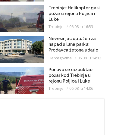
Trebinje: Helikopter gasi
požar u rejonu Poljica i
Luke
Trebinje
06.08. u 16:53
Nevesinjac optužen za
napad u luna parku:
Prodavca žetona udario
mikrofonom u glavu
Hercegovina
06.08. u 14:12
Ponovo se razbuktao
požar kod Trebinja u
rejonu Poljica i Luke
Trebinje
06.08. u 14:06