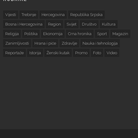
Vijesti
Trebinje
Hercegovina
Republika Srpska
Bosna i Hercegovina
Region
Svijet
Društvo
Kultura
Religija
Politika
Ekonomija
Crna hronika
Sport
Magazin
Zanimljivosti
Hrana i piće
Zdravlje
Nauka i tehnologija
Reportaže
Istorija
Ženski kutak
Promo
Foto
Video