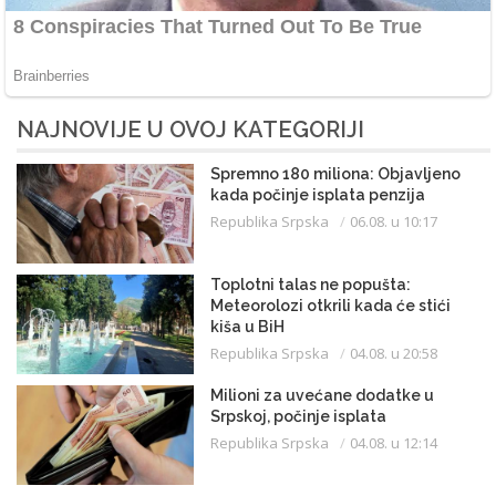
NAJNOVIJE U OVOJ KATEGORIJI
Spremno 180 miliona: Objavljeno
kada počinje isplata penzija
Republika Srpska
06.08. u 10:17
Toplotni talas ne popušta:
Meteorolozi otkrili kada će stići
kiša u BiH
Republika Srpska
04.08. u 20:58
Milioni za uvećane dodatke u
Srpskoj, počinje isplata
Republika Srpska
04.08. u 12:14