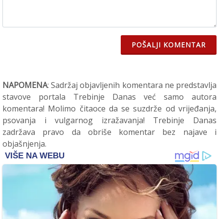
POŠALJI KOMENTAR
NAPOMENA
: Sadržaj objavljenih komentara ne predstavlja
stavove portala Trebinje Danas već samo autora
komentara! Molimo čitaoce da se suzdrže od vrijeđanja,
psovanja i vulgarnog izražavanja! Trebinje Danas
zadržava pravo da obriše komentar bez najave i
objašnjenja.