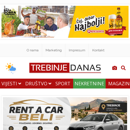
O nama
Marketing
Impresum
Kontakt
VIJESTI
DRUŠTVO
SPORT
NEKRETNINE
MAGAZI