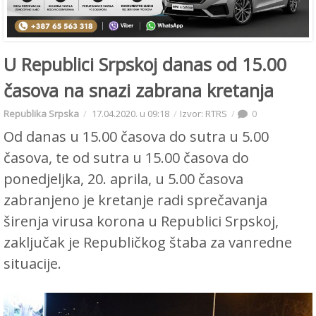
U Republici Srpskoj danas od 15.00
časova na snazi zabrana kretanja
Republika Srpska
17.04.2020. u 09:18
Izvor: RTRS
0
Od danas u 15.00 časova do sutra u 5.00
časova, te od sutra u 15.00 časova do
ponedjeljka, 20. aprila, u 5.00 časova
zabranjeno je kretanje radi sprečavanja
širenja virusa korona u Republici Srpskoj,
zaključak je Republičkog štaba za vanredne
situacije.