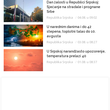
Dan žalosti u Republici Srpskoj:
Sjećanje na stradale i prognane
Srbe
Republika Srpska
04.08. u 09:02
U narednim danima i do 42
stepena, toplotni talas do 10.
avgusta
Republika Srpska
03.08. u 08:27
U Srpskoj narandžasto upozorenje,
temperatura prelazi 40
Republika Srpska
01.08. u 08:37