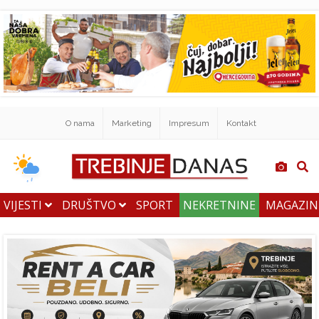
O nama
Marketing
Impresum
Kontakt
VIJESTI
DRUŠTVO
SPORT
NEKRETNINE
MAGAZI