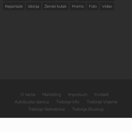
Reportaže
Istorija
Ženski kutak
Promo
Foto
Video
O nama
Marketing
Impresum
Kontakt
Autobuska stanica
Trebinje Info
Trebinje Vrijeme
Trebinje Nekretnine
Trebinje Bioskop
×
Copyrights © 2026 sva prava zadržana.