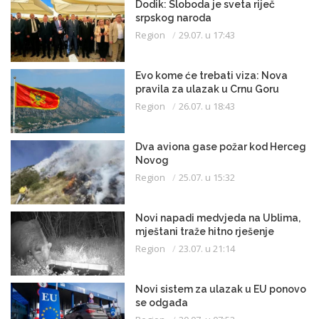
Dodik: Sloboda je sveta riječ
srpskog naroda
Region
29.07. u 17:43
Evo kome će trebati viza: Nova
pravila za ulazak u Crnu Goru
Region
26.07. u 18:43
Dva aviona gase požar kod Herceg
Novog
Region
25.07. u 15:32
Novi napadi medvjeda na Ublima,
mještani traže hitno rješenje
Region
23.07. u 21:14
Novi sistem za ulazak u EU ponovo
se odgađa