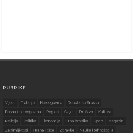
RUBRIKE
Vijesti
Trebinje
Hercegovina
Republika Srpska
Bosna i Hercegovina
Region
Svijet
Društvo
Kultura
Religija
Politika
Ekonomija
Crna hronika
Sport
Magazin
Zanimljivosti
Hrana i piće
Zdravlje
Nauka i tehnologija