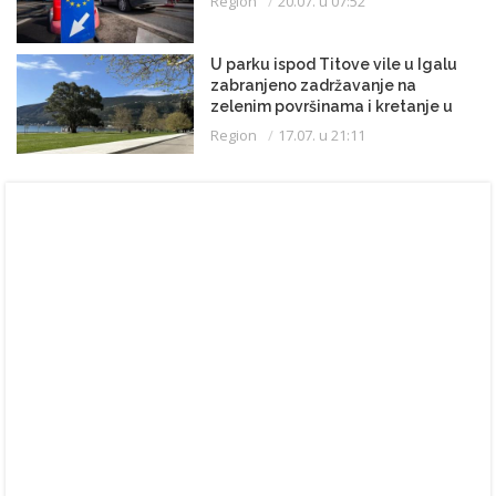
Region
20.07. u 07:52
U parku ispod Titove vile u Igalu
zabranjeno zadržavanje na
zelenim površinama i kretanje u
kupaćem kostimu
Region
17.07. u 21:11