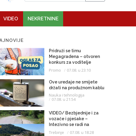
VIDEO
NEKRETNINE
AJNOVIJE
Pridruži se timu
Megagradena – otvoren
konkurs za voditelje
gradilišta
Promo
07.08. u 23:10
Ove uređaje ne smijete
držati na produžnom kablu
Nauka i tehnologija
07.08. u 21:54
VIDEO/ Bezbjednije i za
vozače i pješake –
Intezivno se radi na
proširenju saobraćajnice
Trebinje
07.08. u 18:28