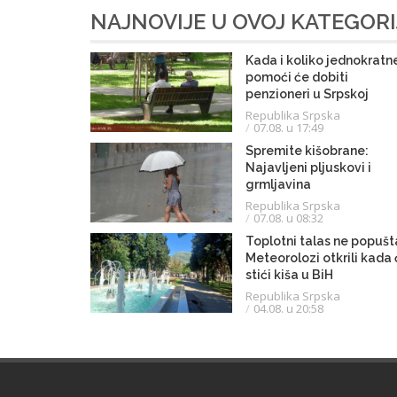
NAJNOVIJE U OVOJ KATEGORI
Kada i koliko jednokratn
pomoći će dobiti
penzioneri u Srpskoj
Republika Srpska
07.08. u 17:49
Spremite kišobrane:
Najavljeni pljuskovi i
grmljavina
Republika Srpska
07.08. u 08:32
Toplotni talas ne popušt
Meteorolozi otkrili kada
stići kiša u BiH
Republika Srpska
04.08. u 20:58