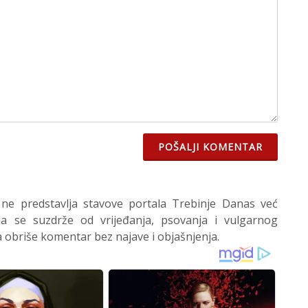
POŠALJI KOMENTAR
 ne predstavlja stavove portala Trebinje Danas već
 se suzdrže od vrijeđanja, psovanja i vulgarnog
 obriše komentar bez najave i objašnjenja.