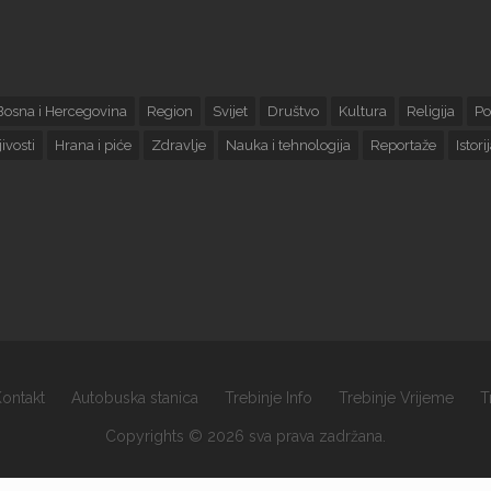
Bosna i Hercegovina
Region
Svijet
Društvo
Kultura
Religija
Po
ivosti
Hrana i piće
Zdravlje
Nauka i tehnologija
Reportaže
Istori
ontakt
Autobuska stanica
Trebinje Info
Trebinje Vrijeme
T
Copyrights © 2026 sva prava zadržana.