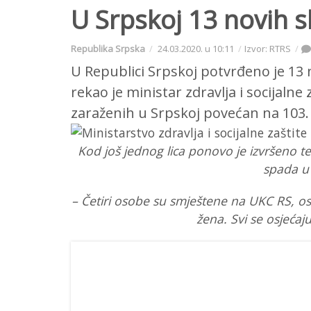
U Srpskoj 13 novih s
Republika Srpska
24.03.2020. u 10:11
Izvor: RTRS
U Republici Srpskoj potvrđeno je 13
rekao je ministar zdravlja i socijalne
zaraženih u Srpskoj povećan na 103.
Kod još jednog lica ponovo je izvršeno tes
spada u 
– Četiri osobe su smještene na UKC RS, ost
žena. Svi se osjećaj