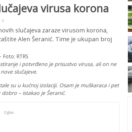
lučajeva virusa korona
0
 novih slučajeva zaraze virusom korona,
 zaštite Alen Šeranić. Time je ukupan broj
tiranje i potvrđeno je prisustvo virusa, ali on ne
nove slučajeve.
ale su u kućnoj izolaciji. Osam je muškaraca i pet
u dobro – istakao je Šeranić.
Oglas