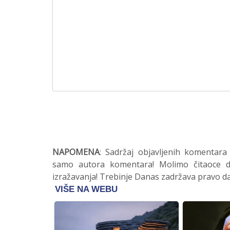
NAPOMENA
: Sadržaj objavljenih komentara
samo autora komentara! Molimo čitaoce da
izražavanja! Trebinje Danas zadržava pravo da