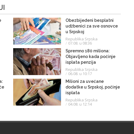
JI
e
Obezbijeđeni besplatni
udžbenici za sve osnovce
u Srpskoj
Republika Srpska
07.08. u 08:36
Spremno 180 miliona:
Objavljeno kada počinje
isplata penzija
Republika Srpska
06.08. u 10:17
a:
Milioni za uvećane
 će
dodatke u Srpskoj, počinje
isplata
Republika Srpska
04.08. u 12:14