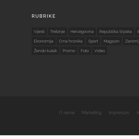
RUBRIKE
Vijesti
Trebinje
Hercegovina
Republika Srpska
Ekonomija
Crna hronika
Sport
Magazin
Zanimlj
Ženski kutak
Promo
Foto
Video
O nama
Marketing
Impresum
K