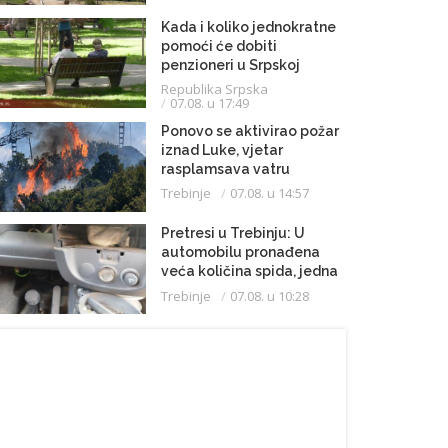
Kada i koliko jednokratne
pomoći će dobiti
penzioneri u Srpskoj
Republika Srpska
07.08. u 17:49
Ponovo se aktivirao požar
iznad Luke, vjetar
rasplamsava vatru
Trebinje
07.08. u 14:57
Pretresi u Trebinju: U
automobilu pronađena
veća količina spida, jedna
osoba uhapšena
Trebinje
07.08. u 10:28