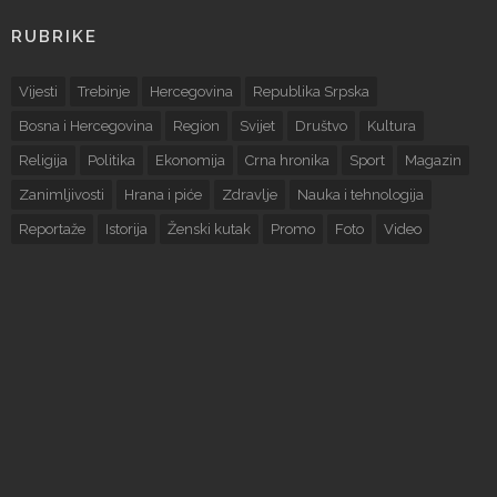
RUBRIKE
Vijesti
Trebinje
Hercegovina
Republika Srpska
Bosna i Hercegovina
Region
Svijet
Društvo
Kultura
Religija
Politika
Ekonomija
Crna hronika
Sport
Magazin
Zanimljivosti
Hrana i piće
Zdravlje
Nauka i tehnologija
Reportaže
Istorija
Ženski kutak
Promo
Foto
Video