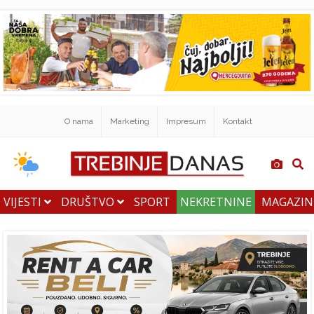
O nama
Marketing
Impresum
Kontakt
VIJESTI
DRUŠTVO
SPORT
NEKRETNINE
MAGAZI