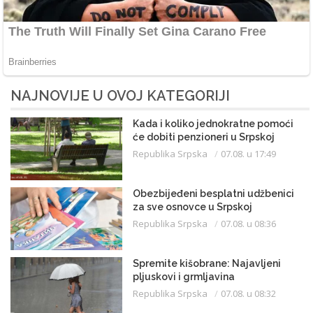
NAJNOVIJE U OVOJ KATEGORIJI
Kada i koliko jednokratne pomoći
će dobiti penzioneri u Srpskoj
Republika Srpska
07.08. u 17:49
Obezbijeđeni besplatni udžbenici
za sve osnovce u Srpskoj
Republika Srpska
07.08. u 08:36
Spremite kišobrane: Najavljeni
pljuskovi i grmljavina
Republika Srpska
07.08. u 08:32