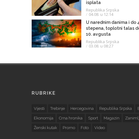
isplata
Republika Srpska
04.08. u 12:14
U narednim danima i do 
stepena, toplotni talas d
10. avgusta
Republika Srpska
03.08. u 08:27
RUBRIKE
Vijesti
Trebinje
Hercegovina
Republika Srpska
Ekonomija
Crna hronika
Sport
Magazin
Zanimlj
Ženski kutak
Promo
Foto
Video