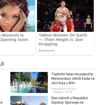
JI
Toplotni talas ne popušta:
Meteorolozi otkrili kada će
stići kiša u BiH
Republika Srpska
04.08. u 20:58
Dan žalosti u Republici
je
Srpskoj: Sjećanje na