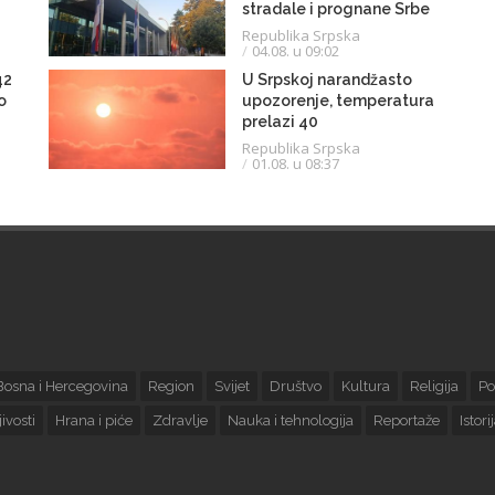
stradale i prognane Srbe
Republika Srpska
04.08. u 09:02
42
U Srpskoj narandžasto
o
upozorenje, temperatura
prelazi 40
Republika Srpska
01.08. u 08:37
Bosna i Hercegovina
Region
Svijet
Društvo
Kultura
Religija
Po
ivosti
Hrana i piće
Zdravlje
Nauka i tehnologija
Reportaže
Istori