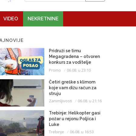
VIDEO
NEKRETNINE
AJNOVIJE
Pridruži se timu
Megagradena – otvoren
konkurs za voditelje
gradilišta
Promo
06.08. u 23:10
Četiri greške s klimom
koje vam dižu račun za
struju
Zanimljivosti
06.08. u 21:16
Trebinje: Helikopter gasi
požar u rejonu Poljica i
Luke
Trebinje
06.08. u 16:53