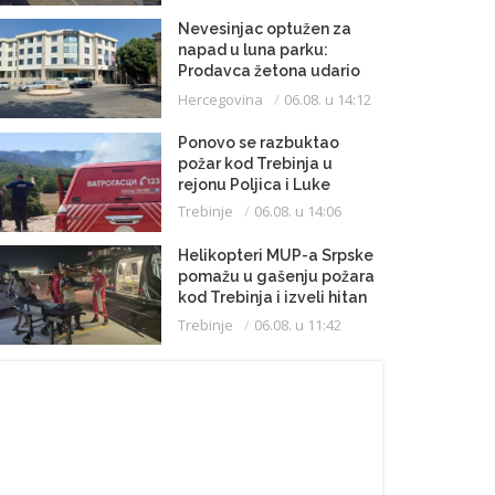
Nevesinjac optužen za
napad u luna parku:
Prodavca žetona udario
mikrofonom u glavu
Hercegovina
06.08. u 14:12
Ponovo se razbuktao
požar kod Trebinja u
rejonu Poljica i Luke
Trebinje
06.08. u 14:06
Helikopteri MUP-a Srpske
pomažu u gašenju požara
kod Trebinja i izveli hitan
medicinski let do
Trebinje
06.08. u 11:42
Beograda