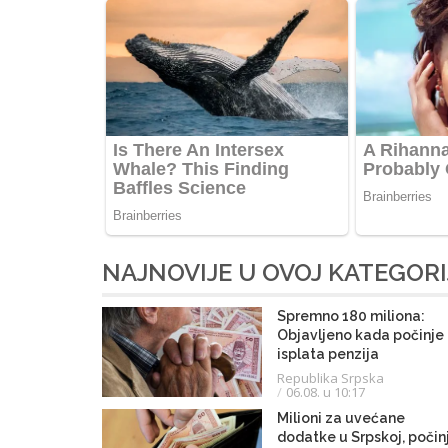
NAJNOVIJE U OVOJ KATEGORI
Spremno 180 miliona:
Objavljeno kada počinje
isplata penzija
Republika Srpska
06.08. u 10:17
Milioni za uvećane
dodatke u Srpskoj, počin