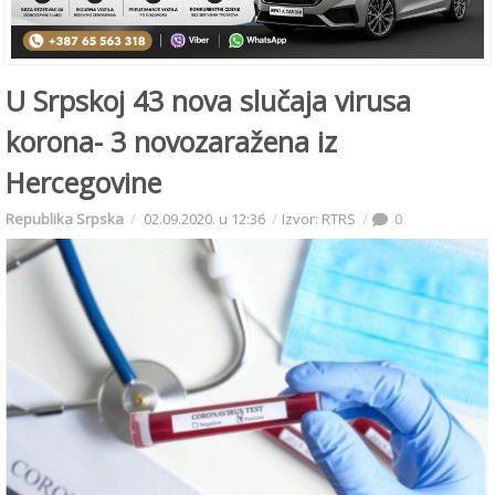
U Srpskoj 43 nova slučaja virusa
korona- 3 novozaražena iz
Hercegovine
Republika Srpska
02.09.2020. u 12:36
Izvor: RTRS
0