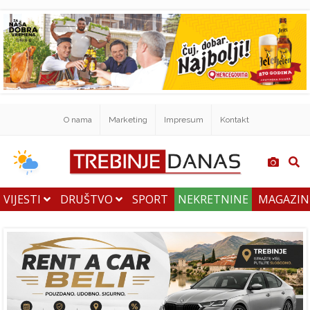
O nama
Marketing
Impresum
Kontakt
VIJESTI
DRUŠTVO
SPORT
NEKRETNINE
MAGAZI