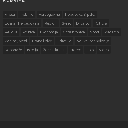
RUBRIKE
Vijesti
Trebinje
Hercegovina
Republika Srpska
Bosna i Hercegovina
Region
Svijet
Društvo
Kultura
Religija
Politika
Ekonomija
Crna hronika
Sport
Magazin
Zanimljivosti
Hrana i piće
Zdravlje
Nauka i tehnologija
Reportaže
Istorija
Ženski kutak
Promo
Foto
Video