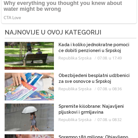
NAJNOVIJE U OVOJ KATEGORIJI
Kada i koliko jednokratne pomoći
će dobiti penzioneri u Srpskoj
Republika Srpska
07.08. u 17:49
Obezbijeđeni besplatni udžbenici
za sve osnovce u Srpskoj
Republika Srpska
07.08. u 08:36
Spremite kišobrane: Najavljeni
pljuskovi i grmljavina
Republika Srpska
07.08. u 08:32
Spremno 180 miliona: Objavljeno