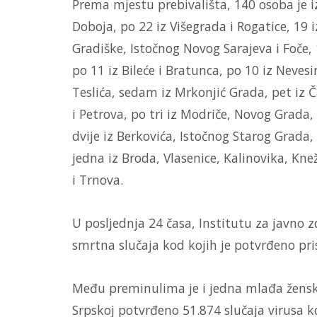
Prema mjestu prebivališta, 140 osoba je iz 
Doboja, po 22 iz Višegrada i Rogatice, 19 i
Gradiške, Istočnog Novog Sarajeva i Foče, 1
po 11 iz Bileće i Bratunca, po 10 iz Nevesi
Teslića, sedam iz Mrkonjić Grada, pet iz Č
i Petrova, po tri iz Modriče, Novog Grada, 
dvije iz Berkovića, Istočnog Starog Grada,
jedna iz Broda, Vlasenice, Kalinovika, Kn
i Trnova.
U posljednja 24 časa, Institutu za javno z
smrtna slučaja kod kojih je potvrđeno pri
Među preminulima je i jedna mlađa ženska
Srpskoj potvrđeno 51.874 slučaja virusa 