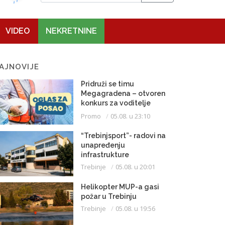
VIDEO
NEKRETNINE
AJNOVIJE
Pridruži se timu
Megagradena – otvoren
konkurs za voditelje
gradilišta
Promo
05.08. u 23:10
“Trebinjsport”- radovi na
unapređenju
infrastrukture
Trebinje
05.08. u 20:01
Helikopter MUP-a gasi
požar u Trebinju
Trebinje
05.08. u 19:56