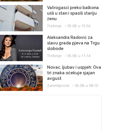
Vatrogasci preko balkona
ušli u stan i spasili stariju
ženu
Trebinje
05.08. u 15:56
Aleksandra Radović za
slavu grada pjeva na Trgu
slobode
Trebinje
05.08. u 11:14
Novac, ljubav i uspjeh: Ova
tri znaka očekuje sjajan
avgust
Zanimljivosti
05.08. u 08:10