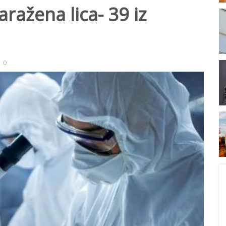
ražena lica- 39 iz
0