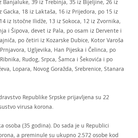
Banjaluke, 39 iz Trebinja, 35 iz Bijeljine, 26 iz
z Gacka, 18 iz Laktaša, 16 iz Prijedora, po 15 iz
4 iz Istočne Ilidže, 13 iz Sokoca, 12 iz Zvornika,
nja i Šipova, devet iz Pala, po osam iz Dervente i
ajniča, po četiri iz Kozarske Dubice, Kotor Varoša
Prnjavora, Ugljevika, Han Pijeska i Čelinca, po
 Ribnika, Rudog, Srpca, Šamca i Šekovića i po
eževa, Lopara, Novog Goražda, Srebrenice, Stanara
dravstvo Republike Srpske prijavljena su 22
sustvo virusa korona.
 osoba (35 godina). Do sada je u Republici
korona, a preminule su ukupno 2.572 osobe kod