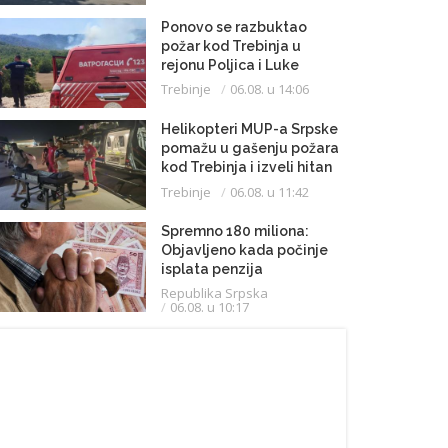
Ponovo se razbuktao
požar kod Trebinja u
rejonu Poljica i Luke
Trebinje
06.08. u 14:06
Helikopteri MUP-a Srpske
pomažu u gašenju požara
kod Trebinja i izveli hitan
medicinski let do
Trebinje
06.08. u 11:42
Beograda
Spremno 180 miliona:
Objavljeno kada počinje
isplata penzija
Republika Srpska
06.08. u 10:17