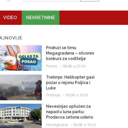
VIDEO
NEKRETNINE
AJNOVIJE
Pridruži se timu
Megagradena – otvoren
konkurs za voditelje
gradilišta
Promo
06.08. u 23:10
Trebinje: Helikopter gasi
požar u rejonu Poljica i
Luke
Trebinje
06.08. u 16:53
Nevesinjac optužen za
napad u luna parku:
Prodavca žetona udario
mikrofonom u glavu
Hercegovina
06.08. u 14:12