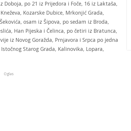
iz Doboja, po 21 iz Prijedora i Foče, 16 iz Laktaša,
e, Kneževa, Kozarske Dubice, Mrkonjić Grada,
i Šekovića, osam iz Šipova, po sedam iz Broda,
ića, Han Pijeska i Čelinca, po četiri iz Bratunca,
 dvije iz Novog Goražda, Prnjavora i Srpca po jedna
, Istočnog Starog Grada, Kalinovika, Lopara,
Oglas