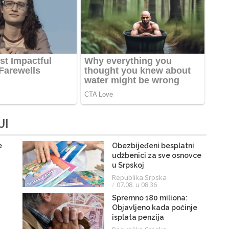
JI
e
Obezbijeđeni besplatni
udžbenici za sve osnovce
u Srpskoj
Republika Srpska
07.08. u 08:36
Spremno 180 miliona:
Objavljeno kada počinje
isplata penzija