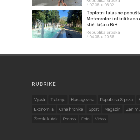
Republika Srpska
07.08. u 08:32
Toplotni talas ne popušt
Meteorolozi otkrili kada
stići kiša u BiH
Republika Srpska
04.08. u 20:58
RUBRIKE
Vijesti
Trebinje
Hercegovina
Republika Srpska
Ekonomija
Crna hronika
Sport
Magazin
Zanimlj
Ženski kutak
Promo
Foto
Video