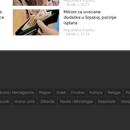
Republika Srpska
06.08. u 10:17
a:
Milioni za uvećane
 će
dodatke u Srpskoj, počinje
isplata
Republika Srpska
04.08. u 12:14
Bosna i Hercegovina
Region
Svijet
Društvo
Kultura
Religija
Po
ivosti
Hrana i piće
Zdravlje
Nauka i tehnologija
Reportaže
Istori