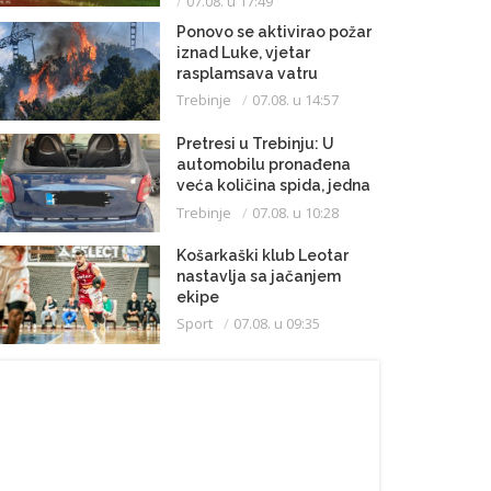
07.08. u 17:49
Ponovo se aktivirao požar
iznad Luke, vjetar
rasplamsava vatru
Trebinje
07.08. u 14:57
Pretresi u Trebinju: U
automobilu pronađena
veća količina spida, jedna
osoba uhapšena
Trebinje
07.08. u 10:28
Košarkaški klub Leotar
nastavlja sa jačanjem
ekipe
Sport
07.08. u 09:35