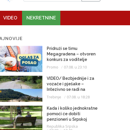
VIDEO
NEKRETNINE
AJNOVIJE
Pridruži se timu
Megagradena – otvoren
konkurs za voditelje
gradilišta
Promo
07.08. u 23:10
VIDEO/ Bezbjednije i za
vozače i pješake –
Intezivno se radi na
proširenju saobraćajnice
Trebinje
07.08. u 18:28
Kada i koliko jednokratne
pomoći će dobiti
penzioneri u Srpskoj
Republika Srpska