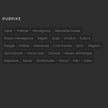
RUBRIKE
Vijesti
Trebinje
Hercegovina
Republika Srpska
Bosna i Hercegovina
Region
Svijet
Društvo
Kultura
Religija
Politika
Ekonomija
Crna hronika
Sport
Magazin
Zanimljivosti
Hrana i piće
Zdravlje
Nauka i tehnologija
Reportaže
Istorija
Ženski kutak
Promo
Foto
Video