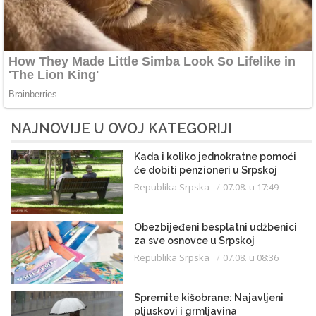
NAJNOVIJE U OVOJ KATEGORIJI
Kada i koliko jednokratne pomoći
će dobiti penzioneri u Srpskoj
Republika Srpska
07.08. u 17:49
Obezbijeđeni besplatni udžbenici
za sve osnovce u Srpskoj
Republika Srpska
07.08. u 08:36
Spremite kišobrane: Najavljeni
pljuskovi i grmljavina