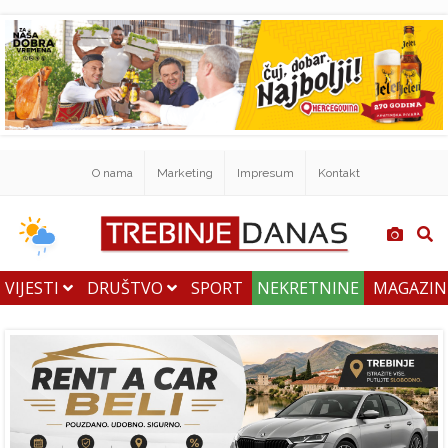
O nama
Marketing
Impresum
Kontakt
VIJESTI
DRUŠTVO
SPORT
NEKRETNINE
MAGAZI