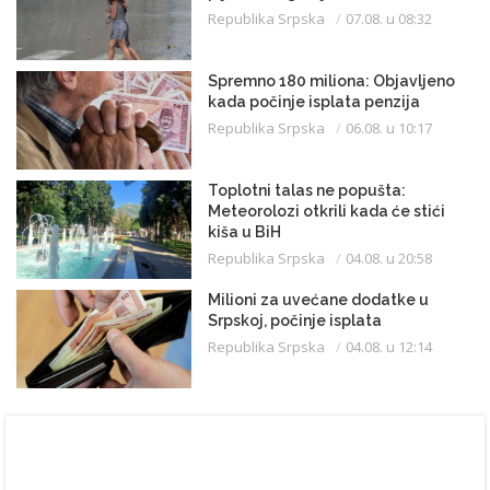
Republika Srpska
07.08. u 08:32
Spremno 180 miliona: Objavljeno
kada počinje isplata penzija
Republika Srpska
06.08. u 10:17
Toplotni talas ne popušta:
Meteorolozi otkrili kada će stići
kiša u BiH
Republika Srpska
04.08. u 20:58
Milioni za uvećane dodatke u
Srpskoj, počinje isplata
Republika Srpska
04.08. u 12:14