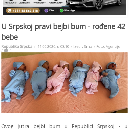
U Srpskoj pravi bejbi bum - rođene 42
bebe
Republika Srpska
11.06.2026. u 08:10
Izvor: Srna
Foto: Agencije
1
Ovog jutra bejbi bum u Republici Srpskoj - u