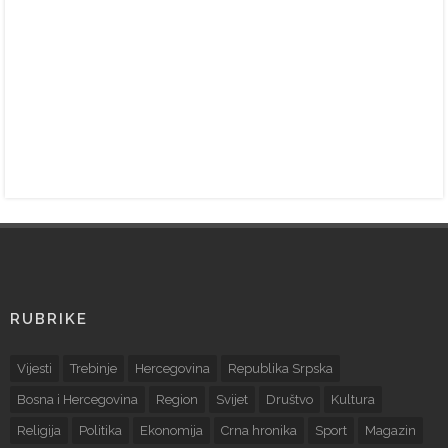
RUBRIKE
Vijesti
Trebinje
Hercegovina
Republika Srpska
Bosna i Hercegovina
Region
Svijet
Društvo
Kultura
Religija
Politika
Ekonomija
Crna hronika
Sport
Magazin