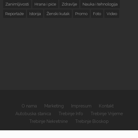
Zanimljivosti
Hrana i piće
Zdravlje
Nauka i tehnologija
Reportaže
Istorija
Ženski kutak
Promo
Foto
Video
O nama
Marketing
Impresum
Kontakt
Autobuska stanica
Trebinje Info
Trebinje Vrijeme
Trebinje Nekretnine
Trebinje Bioskop
×
Copyrights © 2026 sva prava zadržana.