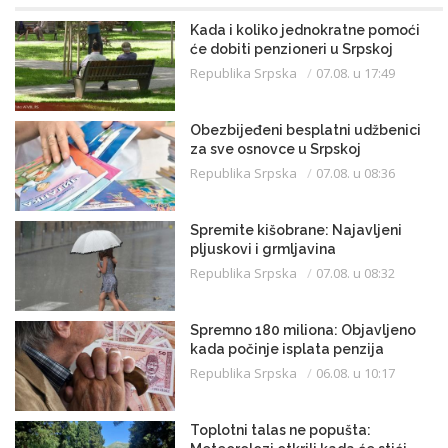
Kada i koliko jednokratne pomoći
će dobiti penzioneri u Srpskoj
Republika Srpska
07.08. u 17:49
Obezbijeđeni besplatni udžbenici
za sve osnovce u Srpskoj
Republika Srpska
07.08. u 08:36
Spremite kišobrane: Najavljeni
pljuskovi i grmljavina
Republika Srpska
07.08. u 08:32
Spremno 180 miliona: Objavljeno
kada počinje isplata penzija
Republika Srpska
06.08. u 10:17
Toplotni talas ne popušta: