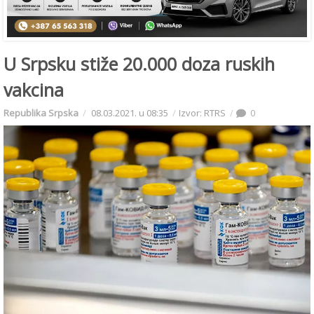
U Srpsku stiže 20.000 doza ruskih
vakcina
Republika Srpska
08.03.2021. u 08:35
Izvor: RTRS
0