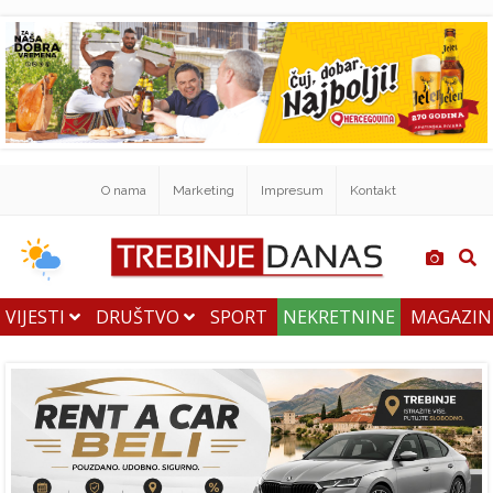
O nama
Marketing
Impresum
Kontakt
VIJESTI
DRUŠTVO
SPORT
NEKRETNINE
MAGAZI