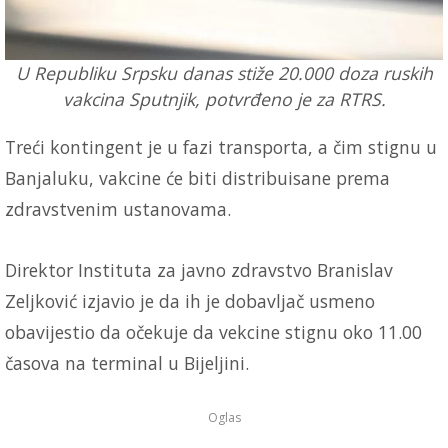
U Republiku Srpsku danas stiže 20.000 doza ruskih
vakcina Sputnjik, potvrđeno je za RTRS.
Treći kontingent je u fazi transporta, a čim stignu u
Banjaluku, vakcine će biti distribuisane prema
zdravstvenim ustanovama.
Direktor Instituta za javno zdravstvo Branislav
Zeljković izjavio je da ih je dobavljač usmeno
obavijestio da očekuje da vekcine stignu oko 11.00
časova na terminal u Bijeljini.
Oglas