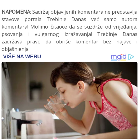
NAPOMENA
: Sadržaj objavljenih komentara ne predstavlja
stavove portala Trebinje Danas već samo autora
komentara! Molimo čitaoce da se suzdrže od vrijeđanja,
psovanja i vulgarnog izražavanja! Trebinje Danas
zadržava pravo da obriše komentar bez najave i
objašnjenja.