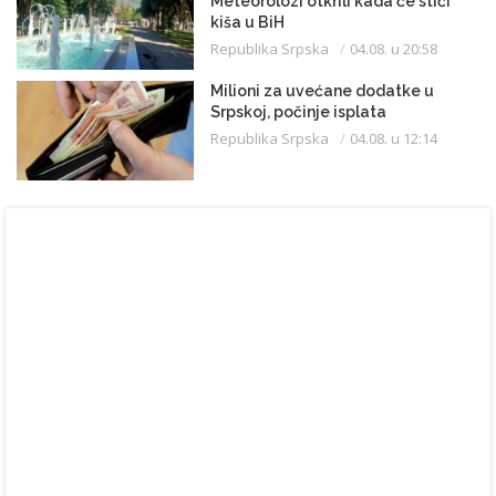
Meteorolozi otkrili kada će stići
kiša u BiH
Republika Srpska
04.08. u 20:58
Milioni za uvećane dodatke u
Srpskoj, počinje isplata
Republika Srpska
04.08. u 12:14