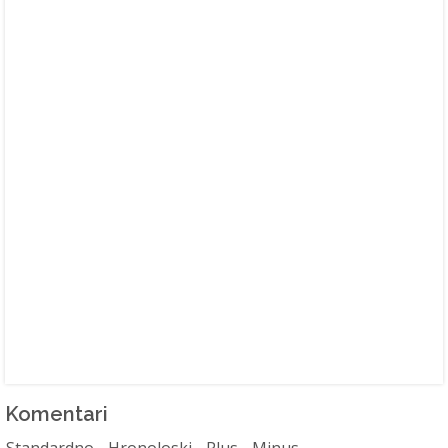
Komentari
Standardno
Hronoloski
Plus
Minus